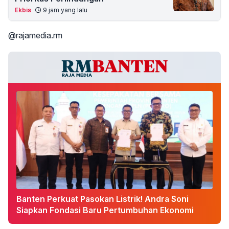
Ekbis
9 jam yang lalu
@rajamedia.rm
Banten Perkuat Pasokan Listrik! Andra Soni
Siapkan Fondasi Baru Pertumbuhan Ekonomi