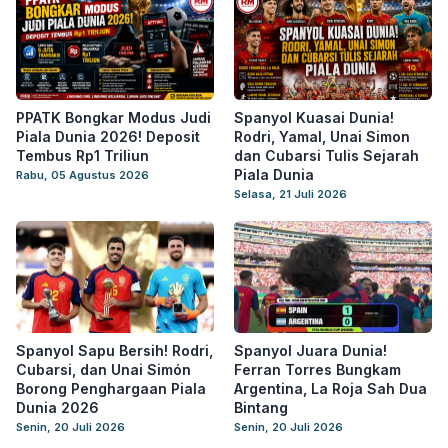
PPATK Bongkar Modus Judi
Spanyol Kuasai Dunia!
Piala Dunia 2026! Deposit
Rodri, Yamal, Unai Simon
Tembus Rp1 Triliun
dan Cubarsi Tulis Sejarah
Piala Dunia
Rabu, 05 Agustus 2026
Selasa, 21 Juli 2026
Spanyol Sapu Bersih! Rodri,
Spanyol Juara Dunia!
Cubarsi, dan Unai Simón
Ferran Torres Bungkam
Borong Penghargaan Piala
Argentina, La Roja Sah Dua
Dunia 2026
Bintang
Senin, 20 Juli 2026
Senin, 20 Juli 2026