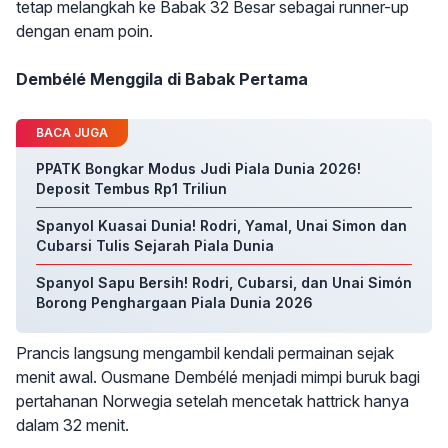
tetap melangkah ke Babak 32 Besar sebagai runner-up
dengan enam poin.
Dembélé Menggila di Babak Pertama
BACA JUGA
PPATK Bongkar Modus Judi Piala Dunia 2026!
Deposit Tembus Rp1 Triliun
Spanyol Kuasai Dunia! Rodri, Yamal, Unai Simon dan
Cubarsi Tulis Sejarah Piala Dunia
Spanyol Sapu Bersih! Rodri, Cubarsi, dan Unai Simón
Borong Penghargaan Piala Dunia 2026
Prancis langsung mengambil kendali permainan sejak
menit awal. Ousmane Dembélé menjadi mimpi buruk bagi
pertahanan Norwegia setelah mencetak hattrick hanya
dalam 32 menit.