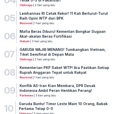
Telak 0-3 di Pakansari
Olahraga
| 2 hari yang lalu
Lemhannas RI Cetak Rekor! 11 Kali Berturut-Turut
05
Raih Opini WTP dari BPK
Nasional
| 1 hari yang lalu
Mafia Beras Diburu! Kementan Bongkar Dugaan
06
Akal-akalan Beras Fortifikasi
Hukum
| 3 hari yang lalu
GARUDA WAJIB MENANG! Tumbangkan Vietnam,
07
Tiket Semifinal di Depan Mata
Olahraga
| 2 hari yang lalu
Kementerian PKP Sabet WTP! Ara Pastikan Setiap
08
Rupiah Anggaran Tepat untuk Rakyat
Nasional
| 1 hari yang lalu
Konflik AS-Iran Kian Membara, DPR Desak
09
Indonesia Ambil Peran Hentikan Perang!
Parlemen
| 3 hari yang lalu
Garuda Buntu! Timor Leste Main 10 Orang, Babak
10
Pertama Tetap 0-0
Olahraga
| 5 hari yang lalu