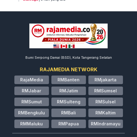
Bumi Serpong Damai (BSD), Kota Tangerang Selatan
RAJAMEDIA NETWORK
RajaMedia
RMBanten
RMjakarta
RMJabar
RMJatim
RMSumsel
RMSumut
RMSulteng
RMSulsel
RMBengkulu
RMBali
RMKaltim
RMMaluku
RMPapua
RMIndramayu