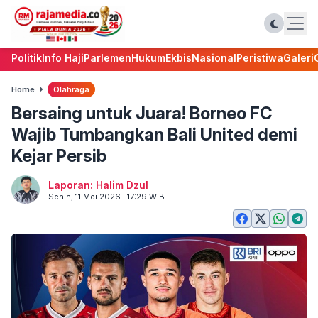
Politik
Info Haji
Parlemen
Hukum
Ekbis
Nasional
Peristiwa
Galeri
Home
Olahraga
Bersaing untuk Juara! Borneo FC
Wajib Tumbangkan Bali United demi
Kejar Persib
Laporan: Halim Dzul
Senin, 11 Mei 2026 | 17:29 WIB