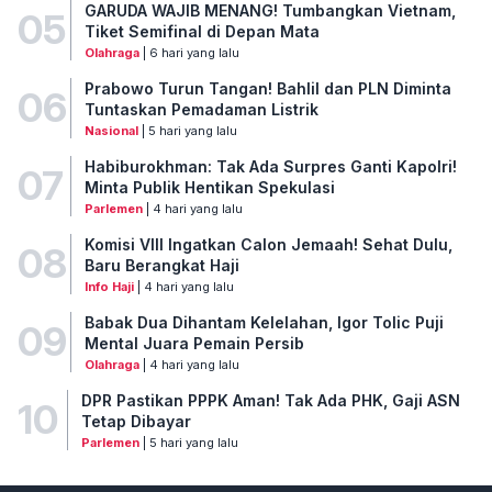
GARUDA WAJIB MENANG! Tumbangkan Vietnam,
05
Tiket Semifinal di Depan Mata
Olahraga
| 6 hari yang lalu
Prabowo Turun Tangan! Bahlil dan PLN Diminta
06
Tuntaskan Pemadaman Listrik
Nasional
| 5 hari yang lalu
Habiburokhman: Tak Ada Surpres Ganti Kapolri!
07
Minta Publik Hentikan Spekulasi
Parlemen
| 4 hari yang lalu
Komisi VIII Ingatkan Calon Jemaah! Sehat Dulu,
08
Baru Berangkat Haji
Info Haji
| 4 hari yang lalu
Babak Dua Dihantam Kelelahan, Igor Tolic Puji
09
Mental Juara Pemain Persib
Olahraga
| 4 hari yang lalu
DPR Pastikan PPPK Aman! Tak Ada PHK, Gaji ASN
10
Tetap Dibayar
Parlemen
| 5 hari yang lalu