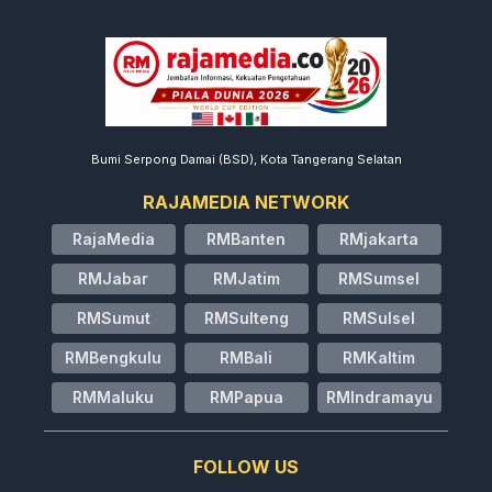
Bumi Serpong Damai (BSD), Kota Tangerang Selatan
RAJAMEDIA NETWORK
RajaMedia
RMBanten
RMjakarta
RMJabar
RMJatim
RMSumsel
RMSumut
RMSulteng
RMSulsel
RMBengkulu
RMBali
RMKaltim
RMMaluku
RMPapua
RMIndramayu
FOLLOW US