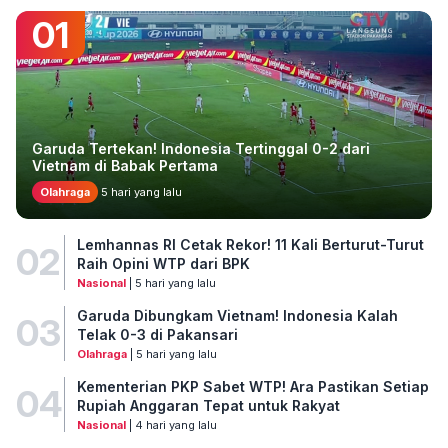
01
Garuda Tertekan! Indonesia Tertinggal 0-2 dari
Vietnam di Babak Pertama
Olahraga
5 hari yang lalu
Lemhannas RI Cetak Rekor! 11 Kali Berturut-Turut
02
Raih Opini WTP dari BPK
Nasional
| 5 hari yang lalu
Garuda Dibungkam Vietnam! Indonesia Kalah
03
Telak 0-3 di Pakansari
Olahraga
| 5 hari yang lalu
Kementerian PKP Sabet WTP! Ara Pastikan Setiap
04
Rupiah Anggaran Tepat untuk Rakyat
Nasional
| 4 hari yang lalu