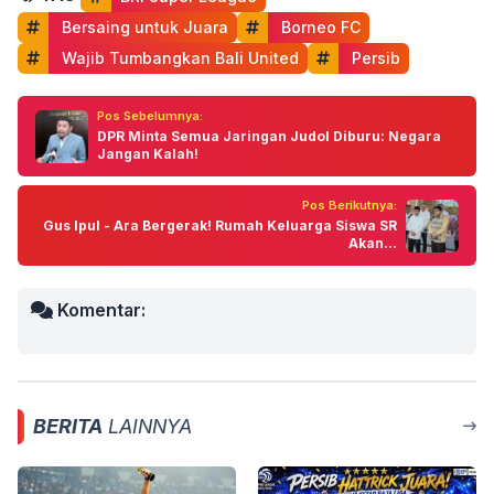
 Bersaing untuk Juara
 Borneo FC
 Wajib Tumbangkan Bali United
 Persib
Pos Sebelumnya:
DPR Minta Semua Jaringan Judol Diburu: Negara
Jangan Kalah!
Pos Berikutnya:
Gus Ipul - Ara Bergerak! Rumah Keluarga Siswa SR
Akan...
Komentar:
BERITA
LAINNYA