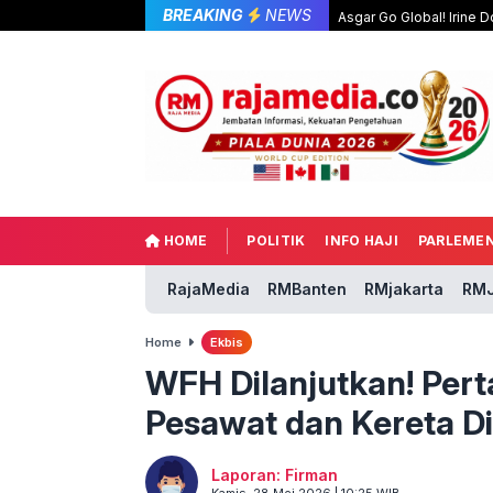
BREAKING
NEWS
Asgar Go Global! Irine
HOME
POLITIK
INFO HAJI
PARLEME
RajaMedia
RMBanten
RMjakarta
RMJ
Home
Ekbis
WFH Dilanjutkan! Perta
Pesawat dan Kereta D
Laporan: Firman
Kamis, 28 Mei 2026 | 10:25 WIB