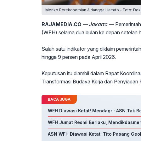
Menko Perekonomian Airlangga Hartato - Foto: Do
RAJAMEDIA.CO
— Jakarta —
Pemerintah
(WFH) selama dua bulan ke depan setelah hasi
Salah satu indikator yang diklaim pemerint
hingga 9 persen pada April 2026.
Keputusan itu diambil dalam Rapat Koordinas
Transformasi Budaya Kerja dan Penyiapan P
BACA JUGA
WFH Diawasi Ketat! Mendagri: ASN Tak Bo
WFH Jumat Resmi Berlaku, Mendikdasmen I
ASN WFH Diawasi Ketat! Tito Pasang Geolo