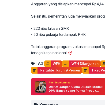
Anggaran yang disiapkan mencapai Rp4,14 tr
Selain itu, pemerintah juga menyiapkan prog
- 220 ribu lulusan SMK
- 50 ribu pekerja terdampak PHK
Total anggaran program vokasi mencapai Rp
tenaga kerja nasional.
TAG:
WFH
 WFH Dilanjutkan
 Pertalite Turun 9 Persen
 Tiket P
Pos Sebelumnya:
UMKM Jangan Cuma Dikasih Modal!
DPR: Banyak yang Punya Produk...
Komentar: