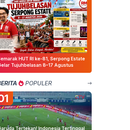
Semarak HUT RI ke-81, Serpong Estate
Gelar Tujuhbelasan 8–17 Agustus
BERITA
POPULER
01
Garuda Tertekan! Indonesia Tertinggal