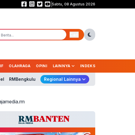
Sabtu, 08 Agustus 2026
Prabowo Belum Kirim Surpres Gubernur BI, Nama Pengganti Perry Masih Mi
Cari
IF
OLAHRAGA
OPINI
LAINNYA
INDEKS
el
RMBengkulu
Regional Lainnya
ajamedia.rm