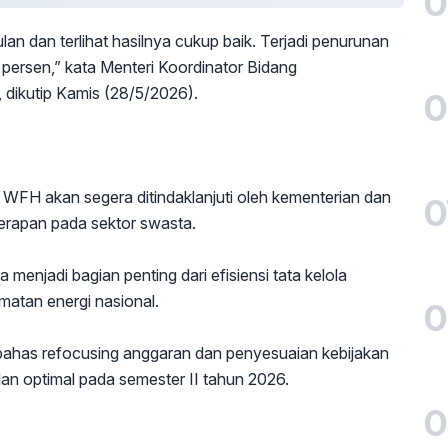
0
lan dan terlihat hasilnya cukup baik. Terjadi penurunan
9 persen,” kata Menteri Koordinator Bidang
 dikutip Kamis (28/5/2026).
0
it WFH akan segera ditindaklanjuti oleh kementerian dan
0
erapan pada sektor swasta.
 menjadi bagian penting dari efisiensi tata kelola
atan energi nasional.
0
bahas refocusing anggaran dan penyesuaian kebijakan
lan optimal pada semester II tahun 2026.
0