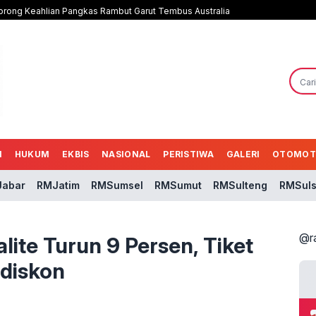
 Dorong Keahlian Pangkas Rambut Garut Tembus Australia
N
HUKUM
EKBIS
NASIONAL
PERISTIWA
GALERI
OTOMOT
abar
RMJatim
RMSumsel
RMSumut
RMSulteng
RMSuls
@r
lite Turun 9 Persen, Tiket
idiskon