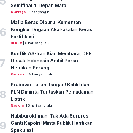
5
Semifinal di Depan Mata
Olahraga
| 4 hari yang lalu
Mafia Beras Diburu! Kementan
6
Bongkar Dugaan Akal-akalan Beras
Fortifikasi
Hukum
| 6 hari yang lalu
Konflik AS-Iran Kian Membara, DPR
7
Desak Indonesia Ambil Peran
Hentikan Perang!
Parlemen
| 5 hari yang lalu
Prabowo Turun Tangan! Bahlil dan
8
PLN Diminta Tuntaskan Pemadaman
Listrik
Nasional
| 3 hari yang lalu
Habiburokhman: Tak Ada Surpres
9
Ganti Kapolri! Minta Publik Hentikan
Spekulasi