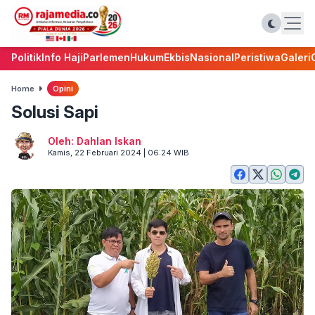
Politik
Info Haji
Parlemen
Hukum
Ekbis
Nasional
Peristiwa
Galeri
Home
Opini
Solusi Sapi
Oleh: Dahlan Iskan
Kamis, 22 Februari 2024 | 06:24 WIB