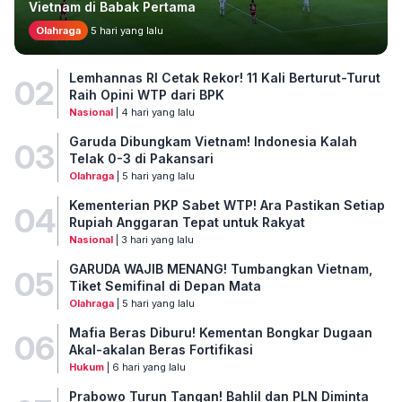
Vietnam di Babak Pertama
Olahraga
5 hari yang lalu
Lemhannas RI Cetak Rekor! 11 Kali Berturut-Turut
02
Raih Opini WTP dari BPK
Nasional
| 4 hari yang lalu
Garuda Dibungkam Vietnam! Indonesia Kalah
03
Telak 0-3 di Pakansari
Olahraga
| 5 hari yang lalu
Kementerian PKP Sabet WTP! Ara Pastikan Setiap
04
Rupiah Anggaran Tepat untuk Rakyat
Nasional
| 3 hari yang lalu
GARUDA WAJIB MENANG! Tumbangkan Vietnam,
05
Tiket Semifinal di Depan Mata
Olahraga
| 5 hari yang lalu
Mafia Beras Diburu! Kementan Bongkar Dugaan
06
Akal-akalan Beras Fortifikasi
Hukum
| 6 hari yang lalu
Prabowo Turun Tangan! Bahlil dan PLN Diminta