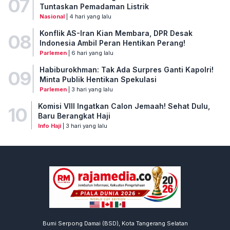
07
Tuntaskan Pemadaman Listrik
Nasional
| 4 hari yang lalu
Konflik AS-Iran Kian Membara, DPR Desak
08
Indonesia Ambil Peran Hentikan Perang!
Parlemen
| 6 hari yang lalu
Habiburokhman: Tak Ada Surpres Ganti Kapolri!
09
Minta Publik Hentikan Spekulasi
Parlemen
| 3 hari yang lalu
Komisi VIII Ingatkan Calon Jemaah! Sehat Dulu,
10
Baru Berangkat Haji
Info Haji
| 3 hari yang lalu
Bumi Serpong Damai (BSD), Kota Tangerang Selatan