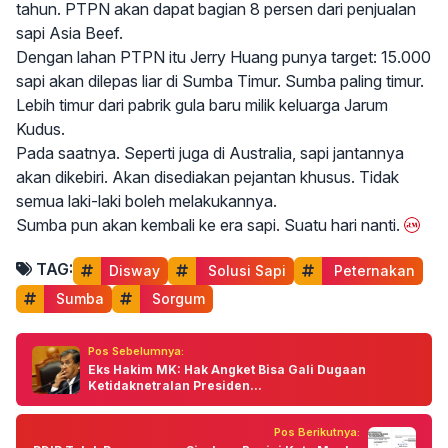
tahun. PTPN akan dapat bagian 8 persen dari penjualan
sapi Asia Beef.
Dengan lahan PTPN itu Jerry Huang punya target: 15.000
sapi akan dilepas liar di Sumba Timur. Sumba paling timur.
Lebih timur dari pabrik gula baru milik keluarga Jarum
Kudus.
Pada saatnya. Seperti juga di Australia, sapi jantannya
akan dikebiri. Akan disediakan pejantan khusus. Tidak
semua laki-laki boleh melakukannya.
Sumba pun akan kembali ke era sapi. Suatu hari nanti.
TAG:
Disway
 Solusi Sapi
 Peternakan
 Sumba
 Sorgum
Pos Sebelumnya:
Eks Hakim MK: Hak Angket Bisa Gali Dugaan
Ketidaknetralan Presiden...
Pos Berikutnya: