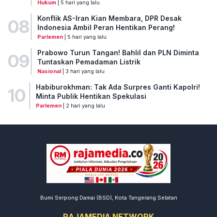
Hukum
| 5 hari yang lalu
Konflik AS-Iran Kian Membara, DPR Desak
08
Indonesia Ambil Peran Hentikan Perang!
Parlemen
| 5 hari yang lalu
Prabowo Turun Tangan! Bahlil dan PLN Diminta
09
Tuntaskan Pemadaman Listrik
Nasional
| 3 hari yang lalu
Habiburokhman: Tak Ada Surpres Ganti Kapolri!
10
Minta Publik Hentikan Spekulasi
Parlemen
| 2 hari yang lalu
Bumi Serpong Damai (BSD), Kota Tangerang Selatan
RAJAMEDIA NETWORK