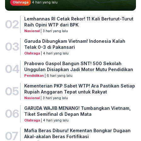
Olahraga
4 hari yang lalu
Lemhannas RI Cetak Rekor! 11 Kali Berturut-Turut
02
Raih Opini WTP dari BPK
Nasional
| 3 hari yang lalu
Garuda Dibungkam Vietnam! Indonesia Kalah
03
Telak 0-3 di Pakansari
Olahraga
| 4 hari yang lalu
Prabowo Gaspol Bangun SNT! 500 Sekolah
04
Unggulan Disiapkan Jadi Motor Mutu Pendidikan
Pendidikan
| 6 hari yang lalu
Kementerian PKP Sabet WTP! Ara Pastikan Setiap
05
Rupiah Anggaran Tepat untuk Rakyat
Nasional
| 3 hari yang lalu
GARUDA WAJIB MENANG! Tumbangkan Vietnam,
06
Tiket Semifinal di Depan Mata
Olahraga
| 4 hari yang lalu
Mafia Beras Diburu! Kementan Bongkar Dugaan
07
Akal-akalan Beras Fortifikasi