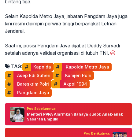
bintang tiga.
Selain Kapolda Metro Jaya, jabatan Pangdam Jaya juga
kini resmi dipimpin perwira tinggi berpangkat Letnan
Jenderal.
Saat ini, posisi Pangdam Jaya dijabat Deddy Suryadi
setelah adanya validasi organisasi di tubuh TNI.
TAG:
Kapolda
 Kapolda Metro Jaya
 Asep Edi Suheri
 Komjen Polri
 Bareskrim Polri
 Akpol 1994
 Pangdam Jaya
Pos Sebelumnya:
Menteri PPPA Alarmkan Bahaya Judol: Anak-anak
Sasaran Empuk!
Pos Berikutnya: