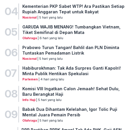
Kementerian PKP Sabet WTP! Ara Pastikan Setiap
04
Rupiah Anggaran Tepat untuk Rakyat
Nasional
| 5 hari yang lalu
GARUDA WAJIB MENANG! Tumbangkan Vietnam,
05
Tiket Semifinal di Depan Mata
Olahraga
| 6 hari yang lalu
Prabowo Turun Tangan! Bahlil dan PLN Diminta
06
Tuntaskan Pemadaman Listrik
Nasional
| 5 hari yang lalu
Habiburokhman: Tak Ada Surpres Ganti Kapolri!
07
Minta Publik Hentikan Spekulasi
Parlemen
| 4 hari yang lalu
Komisi VIII Ingatkan Calon Jemaah! Sehat Dulu,
08
Baru Berangkat Haji
Info Haji
| 5 hari yang lalu
Babak Dua Dihantam Kelelahan, Igor Tolic Puji
09
Mental Juara Pemain Persib
Olahraga
| 5 hari yang lalu
DPR Pastikan PPPK Aman! Tak Ada PHK, Gaji ASN