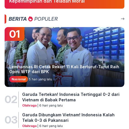
Kepemimpinan dan Teladan Moral
BERITA
POPULER
01
Lemhannas RI Cetak Rekor! 11 Kali Berturut-Turut Raih
Opini WTP dari BPK
Nasional
5 hari yang lalu
Garuda Tertekan! Indonesia Tertinggal 0-2 dari
02
Vietnam di Babak Pertama
Olahraga
| 6 hari yang lalu
Garuda Dibungkam Vietnam! Indonesia Kalah
03
Telak 0-3 di Pakansari
Olahraga
| 6 hari yang lalu