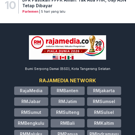
10
Tetap Dibayar
Parlemen
| 5 hari yang lalu
Bumi Serpong Damai (BSD), Kota Tangerang Selatan
RAJAMEDIA NETWORK
RajaMedia
RMBanten
RMjakarta
RMJabar
RMJatim
RMSumsel
RMSumut
RMSulteng
RMSulsel
RMBengkulu
RMBali
RMKaltim
RMMaluku
RMPapua
RMIndramayu