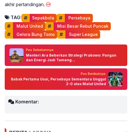
akhir pertandingan.
TAG:
Sepakbola
 Persebaya
 Malut United
 Misi Besar Rebut Puncak
 Gelora Bung Tomo
 Super League
Pos Sebelumnya:
Menteri Ara Beberkan Strategi Prabowo: Pangan
dan Energi Jadi Tameng...
Pos Berikutnya:
Babak Pertama Usai, Persebaya Sementara Unggul
2-0 atas Malut United
Komentar: