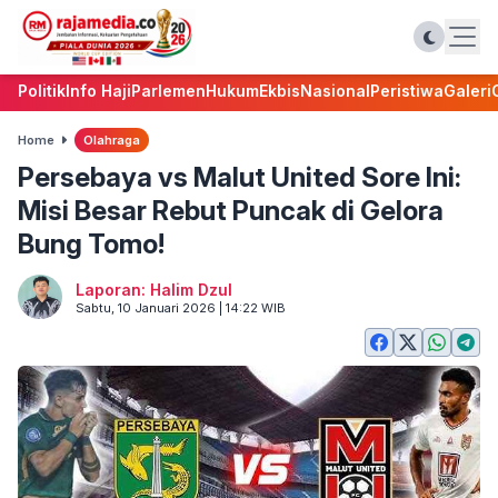
Politik
Info Haji
Parlemen
Hukum
Ekbis
Nasional
Peristiwa
Galeri
Home
Olahraga
Persebaya vs Malut United Sore Ini:
Misi Besar Rebut Puncak di Gelora
Bung Tomo!
Laporan: Halim Dzul
Sabtu, 10 Januari 2026 | 14:22 WIB