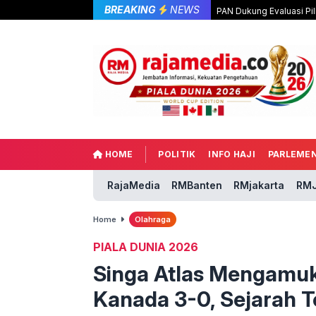
BREAKING
NEWS
PAN Dukung Evaluasi Pil
HOME
POLITIK
INFO HAJI
PARLEME
RajaMedia
RMBanten
RMjakarta
RMJ
Home
Olahraga
PIALA DUNIA 2026
Singa Atlas Mengamu
Kanada 3-0, Sejarah T