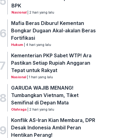
5
BPK
Nasional
| 2 hari yang lalu
Mafia Beras Diburu! Kementan
6
Bongkar Dugaan Akal-akalan Beras
Fortifikasi
Hukum
| 4 hari yang lalu
Kementerian PKP Sabet WTP! Ara
7
Pastikan Setiap Rupiah Anggaran
Tepat untuk Rakyat
Nasional
| 1 hari yang lalu
GARUDA WAJIB MENANG!
8
Tumbangkan Vietnam, Tiket
Semifinal di Depan Mata
Olahraga
| 2 hari yang lalu
Konflik AS-Iran Kian Membara, DPR
9
Desak Indonesia Ambil Peran
Hentikan Perang!