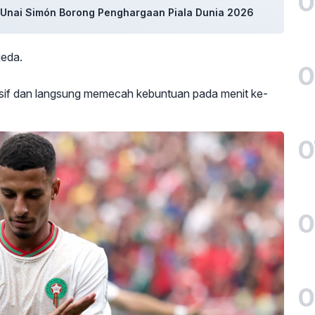
0
n Unai Simón Borong Penghargaan Piala Dunia 2026
jeda.
0
resif dan langsung memecah kebuntuan pada menit ke-
0
0
0