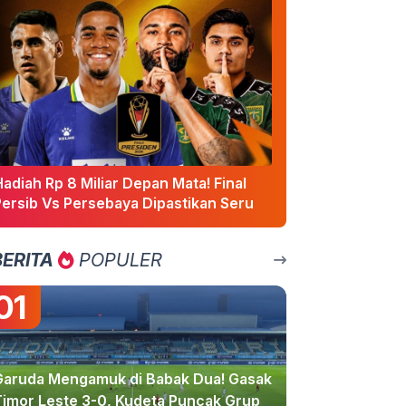
adiah Rp 8 Miliar Depan Mata! Final
Persib Vs Persebaya Dipastikan Seru
BERITA
POPULER
01
Garuda Mengamuk di Babak Dua! Gasak
Timor Leste 3-0, Kudeta Puncak Grup