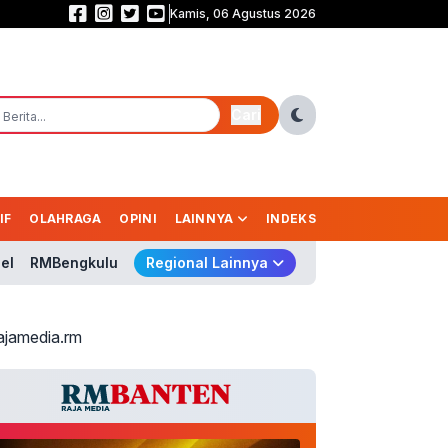
Kamis, 06 Agustus 2026
FINAL PANAS! Persib Dijagokan Angkat Trofi, Persebaya Siap Bikin Kejutan
Cari
IF
OLAHRAGA
OPINI
LAINNYA
INDEKS
el
RMBengkulu
Regional Lainnya
ajamedia.rm