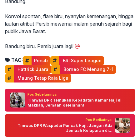
Bandung.
Konvoi spontan, flare biru, nyanyian kemenangan, hingga
lautan atribut Persib mewarnai malam penuh sejarah bagi
publik Jawa Barat.
Bandung biru. Persib juara lagi!
TAG:
Persib
 BRI Super League
 Hattrick Juara
 Borneo FC Menang 7-1
 Maung Tetap Raja Liga
Pos Sebelumnya:
Timwas DPR Temukan Kepadatan Kamar Haji di
Makkah, Jemaah Kelelahan!
Pos Berikutnya:
Timwas DPR Waspadai Puncak Haji: Jangan Ada
Jemaah Kelaparan di...