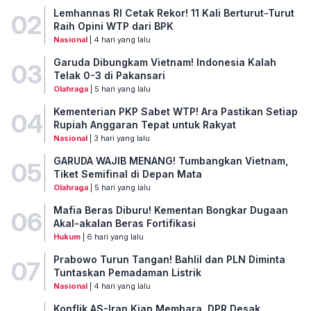
Lemhannas RI Cetak Rekor! 11 Kali Berturut-Turut
02
Raih Opini WTP dari BPK
Nasional
| 4 hari yang lalu
Garuda Dibungkam Vietnam! Indonesia Kalah
03
Telak 0-3 di Pakansari
Olahraga
| 5 hari yang lalu
Kementerian PKP Sabet WTP! Ara Pastikan Setiap
04
Rupiah Anggaran Tepat untuk Rakyat
Nasional
| 3 hari yang lalu
GARUDA WAJIB MENANG! Tumbangkan Vietnam,
05
Tiket Semifinal di Depan Mata
Olahraga
| 5 hari yang lalu
Mafia Beras Diburu! Kementan Bongkar Dugaan
06
Akal-akalan Beras Fortifikasi
Hukum
| 6 hari yang lalu
Prabowo Turun Tangan! Bahlil dan PLN Diminta
07
Tuntaskan Pemadaman Listrik
Nasional
| 4 hari yang lalu
Konflik AS-Iran Kian Membara, DPR Desak