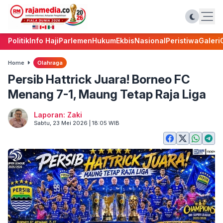
Politik
Info Haji
Parlemen
Hukum
Ekbis
Nasional
Peristiwa
Galeri
Home
Olahraga
Persib Hattrick Juara! Borneo FC
Menang 7-1, Maung Tetap Raja Liga
Laporan: Zaki
Sabtu, 23 Mei 2026 | 18:05 WIB