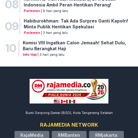
08
Indonesia Ambil Peran Hentikan Perang!
Parlemen
| 6 hari yang lalu
Habiburokhman: Tak Ada Surpres Ganti Kapolri!
09
Minta Publik Hentikan Spekulasi
Parlemen
| 3 hari yang lalu
Komisi VIII Ingatkan Calon Jemaah! Sehat Dulu,
10
Baru Berangkat Haji
Info Haji
| 3 hari yang lalu
Bumi Serpong Damai (BSD), Kota Tangerang Selatan
RAJAMEDIA NETWORK
RajaMedia
RMBanten
RMjakarta