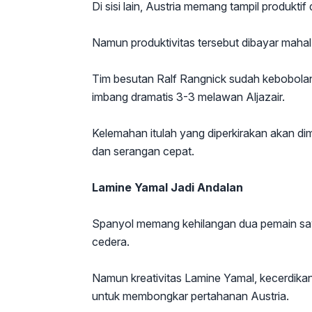
Di sisi lain, Austria memang tampil produkti
Namun produktivitas tersebut dibayar maha
Tim besutan Ralf Rangnick sudah kebobolan 
imbang dramatis 3-3 melawan Aljazair.
Kelemahan itulah yang diperkirakan akan d
dan serangan cepat.
Lamine Yamal Jadi Andalan
Spanyol memang kehilangan dua pemain saya
cedera.
Namun kreativitas Lamine Yamal, kecerdikan
untuk membongkar pertahanan Austria.