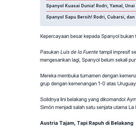
Spanyol Kuasai Dunia! Rodri, Yamal, Unai
Spanyol Sapu Bersih! Rodri, Cubarsi, da
Kepercayaan besar kepada Spanyol bukan t
Pasukan
Luis de la Fuente
tampil impresif 
mengesankan lagi, Spanyol belum sekali pu
Mereka membuka turnamen dengan kemenang
grup dengan kemenangan 1-0 atas Uruguay
Solidnya lini belakang yang dikomandoi Ay
Simón menjadi salah satu senjata utama La F
Austria Tajam, Tapi Rapuh di Belakang