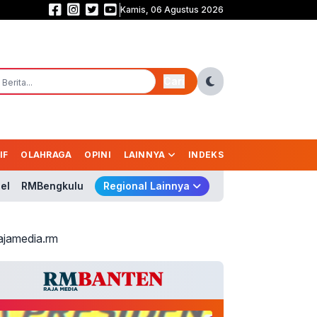
Kamis, 06 Agustus 2026
Ekonomi Indonesia Melaju! Tumbuh 5,29%, Semester I 2026 yang Terbaik
Cari
IF
OLAHRAGA
OPINI
LAINNYA
INDEKS
el
RMBengkulu
Regional Lainnya
ajamedia.rm