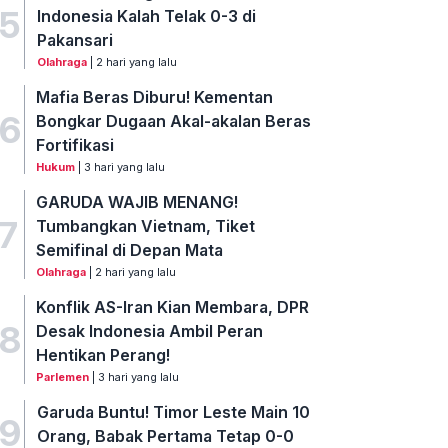
5
Indonesia Kalah Telak 0-3 di
Pakansari
Olahraga
| 2 hari yang lalu
Mafia Beras Diburu! Kementan
6
Bongkar Dugaan Akal-akalan Beras
Fortifikasi
Hukum
| 3 hari yang lalu
GARUDA WAJIB MENANG!
7
Tumbangkan Vietnam, Tiket
Semifinal di Depan Mata
Olahraga
| 2 hari yang lalu
Konflik AS-Iran Kian Membara, DPR
8
Desak Indonesia Ambil Peran
Hentikan Perang!
Parlemen
| 3 hari yang lalu
Garuda Buntu! Timor Leste Main 10
9
Orang, Babak Pertama Tetap 0-0