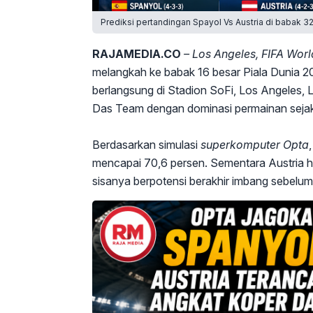
Prediksi pertandingan Spayol Vs Austria di babak 32
RAJAMEDIA.CO
– Los Angeles, FIFA Wor
melangkah ke babak 16 besar Piala Dunia 2
berlangsung di Stadion SoFi, Los Angeles, 
Das Team dengan dominasi permainan sejak
Berdasarkan simulasi
superkomputer Opta
mencapai 70,6 persen. Sementara Austria h
sisanya berpotensi berakhir imbang sebelum 