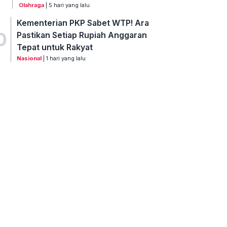
Olahraga
| 5 hari yang lalu
Kementerian PKP Sabet WTP! Ara
0
Pastikan Setiap Rupiah Anggaran
Tepat untuk Rakyat
Nasional
| 1 hari yang lalu