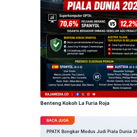
Benteng Kokoh La Furia Roja
BACA JUGA
PPATK Bongkar Modus Judi Piala Dunia 20