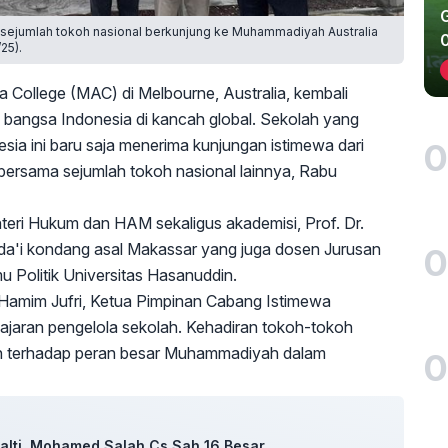
ma sejumlah tokoh nasional berkunjung ke Muhammadiyah Australia
25).
 College (MAC) di Melbourne, Australia, kembali
 bangsa Indonesia di kancah global. Sekolah yang
ia ini baru saja menerima kunjungan istimewa dari
0
 bersama sejumlah tokoh nasional lainnya, Rabu
teri Hukum dan HAM sekaligus akademisi, Prof. Dr.
 da'i kondang asal Makassar yang juga dosen Jurusan
0
u Politik Universitas Hasanuddin.
amim Jufri, Ketua Pimpinan Cabang Istimewa
jaran pengelola sekolah. Kehadiran tokoh-tokoh
kuan terhadap peran besar Muhammadiyah dalam
0
nalti, Mohamed Salah Cs Sah 16 Besar