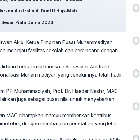
0
kirkan Australia di Duel Hidup-Mati
2 Besar Piala Dunia 2026
0
. Irwan Akib, Ketua Pimpinan Pusat Muhammadiyah
oh meninjau fasilitas sekolah dan berbincang dengan
dikan formal milik bangsa Indonesia di Australia,
0
sionalisasi Muhammadiyah yang sebelumnya telah hadir
um PP Muhammadiyah, Prof. Dr. Haedar Nashir, MAC
lainkan juga sebagai pusat nilai untuk menyebarkan
0
ran MAC diharapkan mampu memberikan kontribusi
slamofobia, dengan membangun peradaban yang lebih
0
 Negara Bagian Victoria, Australia. Pada tahun 2025,