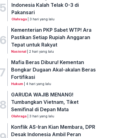
5
Indonesia Kalah Telak 0-3 di
Pakansari
Olahraga
| 3 hari yang lalu
Kementerian PKP Sabet WTP! Ara
6
Pastikan Setiap Rupiah Anggaran
Tepat untuk Rakyat
Nasional
| 2 hari yang lalu
Mafia Beras Diburu! Kementan
7
Bongkar Dugaan Akal-akalan Beras
Fortifikasi
Hukum
| 4 hari yang lalu
GARUDA WAJIB MENANG!
8
Tumbangkan Vietnam, Tiket
Semifinal di Depan Mata
Olahraga
| 3 hari yang lalu
Konflik AS-Iran Kian Membara, DPR
9
Desak Indonesia Ambil Peran