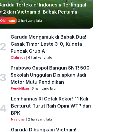
Garuda Tertekan! Indonesia Tertinggal
0-2 dari Vietnam di Babak Pertama
Olahraga
3 hari yang lalu
Garuda Mengamuk di Babak Dua!
2
Gasak Timor Leste 3-0, Kudeta
Puncak Grup A
Olahraga
| 6 hari yang lalu
Prabowo Gaspol Bangun SNT! 500
3
Sekolah Unggulan Disiapkan Jadi
Motor Mutu Pendidikan
Pendidikan
| 6 hari yang lalu
Lemhannas RI Cetak Rekor! 11 Kali
4
Berturut-Turut Raih Opini WTP dari
BPK
Nasional
| 2 hari yang lalu
Garuda Dibungkam Vietnam!