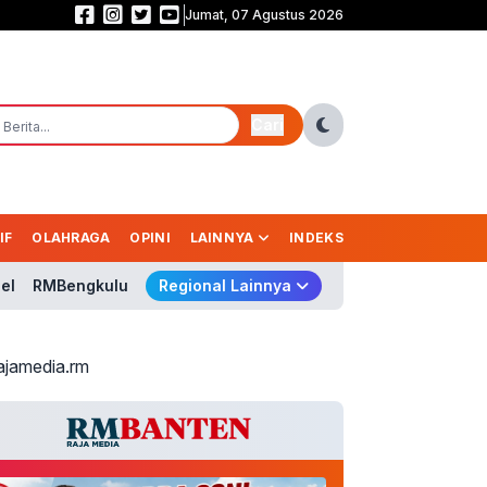
Jumat, 07 Agustus 2026
Persebaya Juara Piala Presiden 2026, Tumbangkan Persib Lewat Adu Pena
Cari
IF
OLAHRAGA
OPINI
LAINNYA
INDEKS
el
RMBengkulu
Regional Lainnya
ajamedia.rm