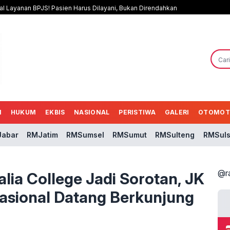
al Layanan BPJS! Pasien Harus Dilayani, Bukan Direndahkan
N
HUKUM
EKBIS
NASIONAL
PERISTIWA
GALERI
OTOMOT
abar
RMJatim
RMSumsel
RMSumut
RMSulteng
RMSuls
@r
ia College Jadi Sorotan, JK
asional Datang Berkunjung