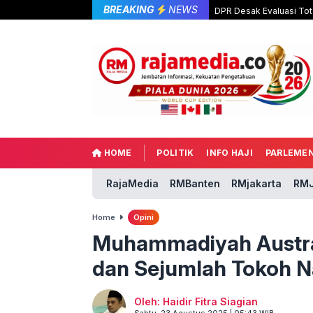
BREAKING
NEWS
DPR Desak Evaluasi Tot
HOME
POLITIK
INFO HAJI
PARLEME
RajaMedia
RMBanten
RMjakarta
RMJ
Home
Opini
Muhammadiyah Austral
dan Sejumlah Tokoh N
Oleh: Haidir Fitra Siagian
Sabtu, 23 Agustus 2025 | 05:43 WIB