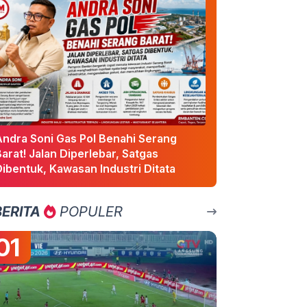
Andra Soni Gas Pol Benahi Serang
arat! Jalan Diperlebar, Satgas
ibentuk, Kawasan Industri Ditata
BERITA
POPULER
01