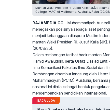
Mantan Wakil Presiden RI, Jusuf Kalla (JK), bersa
College (MAC) di Melbourne, Australia, Rabu (20/08/
RAJAMEDIA.CO
- Muhammadiyah Australia
menegaskan posisinya sebagai aset penting
menjadi kebanggaan diaspora Muslim Indones
mantan Wakil Presiden RI, Jusuf Kalla (JK),
(20/08/25).
Dalam rombongan terlihat hadir mantan Men
Hamid Awaluddin, serta Ustaz Das’ad Latif,
Ilmu Komunikasi Fakultas Ilmu Sosial dan Ilm
Rombongan disambut langsung oleh Ustaz H
Muhammadiyah (PCIM) Australia, bersama ja
nasional ini dinilai sebagai bentuk penga
mengembangkan pendidikan internasional.
BACA JUGA
Mesir Singkirkan Australia Lewat Adu Pe