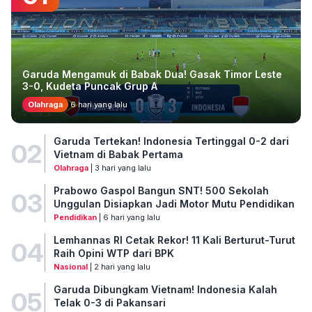
Garuda Mengamuk di Babak Dua! Gasak Timor Leste
3-0, Kudeta Puncak Grup A
Olahraga
6 hari yang lalu
Garuda Tertekan! Indonesia Tertinggal 0-2 dari
02
Vietnam di Babak Pertama
Olahraga
| 3 hari yang lalu
Prabowo Gaspol Bangun SNT! 500 Sekolah
03
Unggulan Disiapkan Jadi Motor Mutu Pendidikan
Pendidikan
| 6 hari yang lalu
Lemhannas RI Cetak Rekor! 11 Kali Berturut-Turut
04
Raih Opini WTP dari BPK
Nasional
| 2 hari yang lalu
Garuda Dibungkam Vietnam! Indonesia Kalah
05
Telak 0-3 di Pakansari