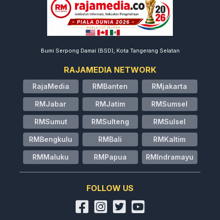
Bumi Serpong Damai (BSD), Kota Tangerang Selatan
RAJAMEDIA NETWORK
RajaMedia
RMBanten
RMjakarta
RMJabar
RMJatim
RMSumsel
RMSumut
RMSulteng
RMSulsel
RMBengkulu
RMBali
RMKaltim
RMMaluku
RMPapua
RMIndramayu
FOLLOW US