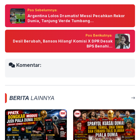
Pos Sebelumnya:
Argentina Lolos Dramatis! Messi Pecahkan Rekor
Dunia, Tanjung Verde Tumbang...
Pos Berikutnya:
Desil Berubah, Bansos Hilang! Komisi X DPR Desak
BPS Benahi...
Komentar:
BERITA
LAINNYA