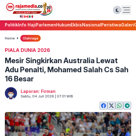
Politik
Info Haji
Parlemen
Hukum
Ekbis
Nasional
Peristiwa
Galeri
Home
Olahraga
PIALA DUNIA 2026
Mesir Singkirkan Australia Lewat
Adu Penalti, Mohamed Salah Cs Sah
16 Besar
Laporan: Firman
Sabtu, 04 Juli 2026 | 07:01 WIB