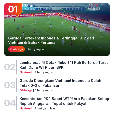
01
Garuda Tertekan! Indonesia Tertinggal 0-2 dari
Vietnam di Babak Pertama
Olahraga
5 hari yang lalu
Lemhannas RI Cetak Rekor! 11 Kali Berturut-Turut
02
Raih Opini WTP dari BPK
Nasional
| 4 hari yang lalu
Garuda Dibungkam Vietnam! Indonesia Kalah
03
Telak 0-3 di Pakansari
Olahraga
| 5 hari yang lalu
Kementerian PKP Sabet WTP! Ara Pastikan Setiap
04
Rupiah Anggaran Tepat untuk Rakyat
Nasional
| 3 hari yang lalu