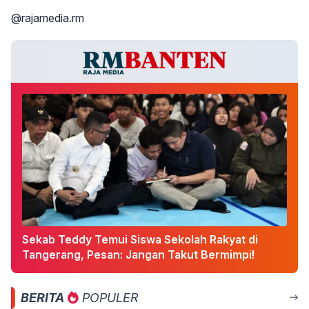
@rajamedia.rm
Sekab Teddy Temui Siswa Sekolah Rakyat di
Tangerang, Pesan: Jangan Takut Bermimpi!
BERITA
POPULER