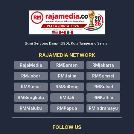
Bumi Serpong Damai (BSD), Kota Tangerang Selatan
RAJAMEDIA NETWORK
RajaMedia
RMBanten
RMjakarta
RMJabar
RMJatim
RMSumsel
RMSumut
RMSulteng
RMSulsel
RMBengkulu
RMBali
RMKaltim
RMMaluku
RMPapua
RMIndramayu
FOLLOW US