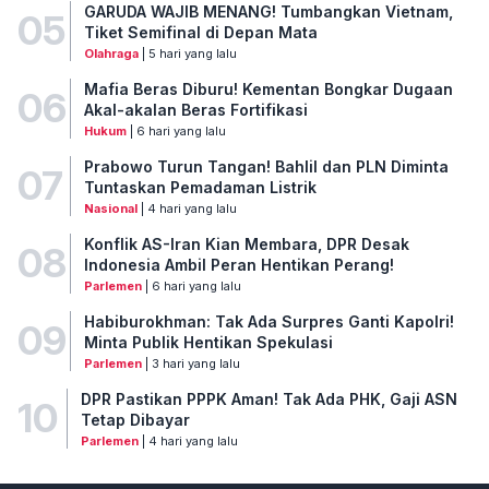
GARUDA WAJIB MENANG! Tumbangkan Vietnam,
05
Tiket Semifinal di Depan Mata
Olahraga
| 5 hari yang lalu
Mafia Beras Diburu! Kementan Bongkar Dugaan
06
Akal-akalan Beras Fortifikasi
Hukum
| 6 hari yang lalu
Prabowo Turun Tangan! Bahlil dan PLN Diminta
07
Tuntaskan Pemadaman Listrik
Nasional
| 4 hari yang lalu
Konflik AS-Iran Kian Membara, DPR Desak
08
Indonesia Ambil Peran Hentikan Perang!
Parlemen
| 6 hari yang lalu
Habiburokhman: Tak Ada Surpres Ganti Kapolri!
09
Minta Publik Hentikan Spekulasi
Parlemen
| 3 hari yang lalu
DPR Pastikan PPPK Aman! Tak Ada PHK, Gaji ASN
10
Tetap Dibayar
Parlemen
| 4 hari yang lalu