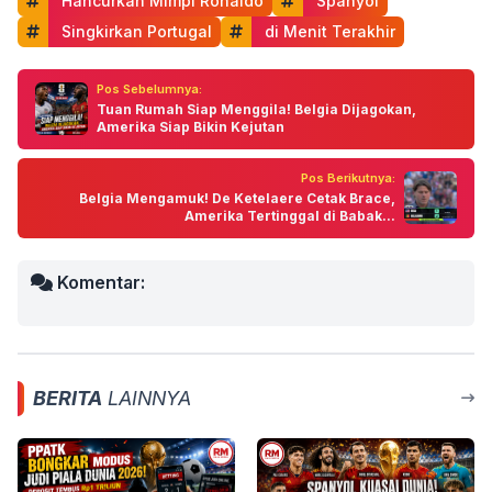
 Hancurkan Mimpi Ronaldo
 Spanyol
 Singkirkan Portugal
 di Menit Terakhir
Pos Sebelumnya:
Tuan Rumah Siap Menggila! Belgia Dijagokan,
Amerika Siap Bikin Kejutan
Pos Berikutnya:
Belgia Mengamuk! De Ketelaere Cetak Brace,
Amerika Tertinggal di Babak...
Komentar:
BERITA
LAINNYA