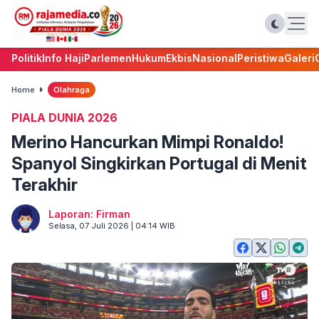
Politik
Info Haji
Parlemen
Hukum
Ekbis
Nasional
Peristiwa
Galeri
Home
Olahraga
PIALA DUNIA 2026
Merino Hancurkan Mimpi Ronaldo!
Spanyol Singkirkan Portugal di Menit
Terakhir
Laporan: Firman
Selasa, 07 Juli 2026 | 04:14 WIB