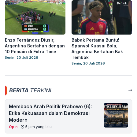
Enzo Fernández Diusir,
Babak Pertama Buntu!
Argentina Bertahan dengan
Spanyol Kuasai Bola,
10 Pemain di Extra Time
Argentina Bertahan Bak
Tembok
Senin, 20 Juli 2026
Senin, 20 Juli 2026
BERITA
TERKINI
Membaca Arah Politik Prabowo (6):
Etika Kekuasaan dalam Demokrasi
Modern
Opini
5 jam yang lalu