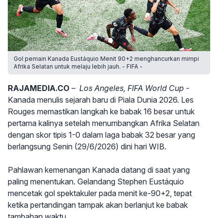
Gol pemain Kanada Eustáquio Menit 90+2 menghancurkan mimpi
Afrika Selatan untuk melaju lebih jauh. - FIFA -
RAJAMEDIA.CO
– Los Angeles, FIFA World Cup -
Kanada menulis sejarah baru di Piala Dunia 2026. Les
Rouges memastikan langkah ke babak 16 besar untuk
pertama kalinya setelah menumbangkan Afrika Selatan
dengan skor tipis 1-0 dalam laga babak 32 besar yang
berlangsung Senin (29/6/2026) dini hari WIB.
Pahlawan kemenangan Kanada datang di saat yang
paling menentukan. Gelandang Stephen Eustáquio
mencetak gol spektakuler pada menit ke-90+2, tepat
ketika pertandingan tampak akan berlanjut ke babak
tambahan waktu.