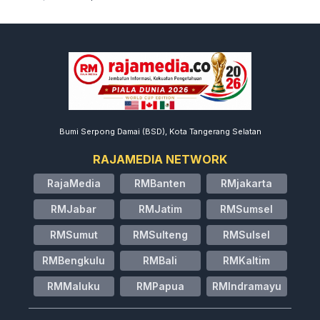
Bumi Serpong Damai (BSD), Kota Tangerang Selatan
RAJAMEDIA NETWORK
RajaMedia
RMBanten
RMjakarta
RMJabar
RMJatim
RMSumsel
RMSumut
RMSulteng
RMSulsel
RMBengkulu
RMBali
RMKaltim
RMMaluku
RMPapua
RMIndramayu