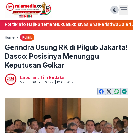
Politik
Info Haji
Parlemen
Hukum
Ekbis
Nasional
Peristiwa
Galeri
Home
Politik
Gerindra Usung RK di Pilgub Jakarta!
Dasco: Posisinya Menunggu
Keputusan Golkar
Laporan: Tim Redaksi
Sabtu, 08 Juni 2024 | 10:05 WIB