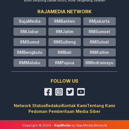
Bumi Serpong Damai (BSD), Kota Tangerang Selatan
RAJAMEDIA NETWORK
RajaMedia
RMBanten
RMjakarta
RMJabar
RMJatim
RMSumsel
RMSumut
RMSulteng
RMSulsel
RMBengkulu
RMBali
RMKaltim
RMMaluku
RMPapua
RMIndramayu
FOLLOW US
Network Status
Redaksi
Kontak Kami
Tentang Kami
Pedoman Pemberitaan Media Siber
Copyright © 2024 -
RajaMedia
by Raja Media Network