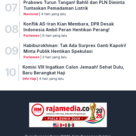
Prabowo Turun Tangan! Bahlil dan PLN Diminta
07
Tuntaskan Pemadaman Listrik
Nasional
| 4 hari yang lalu
Konflik AS-Iran Kian Membara, DPR Desak
08
Indonesia Ambil Peran Hentikan Perang!
Parlemen
| 6 hari yang lalu
Habiburokhman: Tak Ada Surpres Ganti Kapolri!
09
Minta Publik Hentikan Spekulasi
Parlemen
| 3 hari yang lalu
Komisi VIII Ingatkan Calon Jemaah! Sehat Dulu,
10
Baru Berangkat Haji
Info Haji
| 4 hari yang lalu