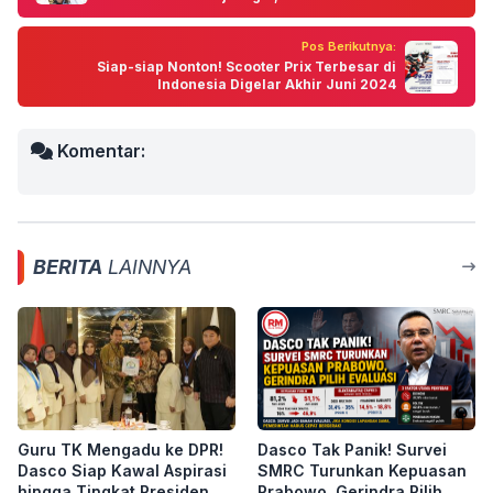
Pos Berikutnya:
Siap-siap Nonton! Scooter Prix Terbesar di
Indonesia Digelar Akhir Juni 2024
Komentar:
BERITA
LAINNYA
Guru TK Mengadu ke DPR!
Dasco Tak Panik! Survei
Dasco Siap Kawal Aspirasi
SMRC Turunkan Kepuasan
hingga Tingkat Presiden
Prabowo, Gerindra Pilih