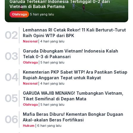
Garuda Tertekan! Indonesia Tertinggal 0-2 dari
Vietnam di Babak Pertama
Olahraga
5 hari yang lalu
Lemhannas RI Cetak Rekor! 11 Kali Berturut-Turut
02
Raih Opini WTP dari BPK
Nasional
| 4 hari yang lalu
Garuda Dibungkam Vietnam! Indonesia Kalah
03
Telak 0-3 di Pakansari
Olahraga
| 5 hari yang lalu
Kementerian PKP Sabet WTP! Ara Pastikan Setiap
04
Rupiah Anggaran Tepat untuk Rakyat
Nasional
| 4 hari yang lalu
GARUDA WAJIB MENANG! Tumbangkan Vietnam,
05
Tiket Semifinal di Depan Mata
Olahraga
| 5 hari yang lalu
Mafia Beras Diburu! Kementan Bongkar Dugaan
06
Akal-akalan Beras Fortifikasi
Hukum
| 6 hari yang lalu