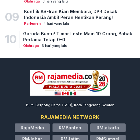
Olahraga
| 3 hari yang lalu
Konflik AS-Iran Kian Membara, DPR Desak
09
Indonesia Ambil Peran Hentikan Perang!
Parlemen
| 4 hari yang lalu
Garuda Buntu! Timor Leste Main 10 Orang, Babak
10
Pertama Tetap 0-0
Olahraga
| 6 hari yang lalu
Bumi Serpong Damai (BSD), Kota Tangerang Selatan
RAJAMEDIA NETWORK
RajaMedia
RMBanten
RMjakarta
RMJabar
RMJatim
RMSumsel