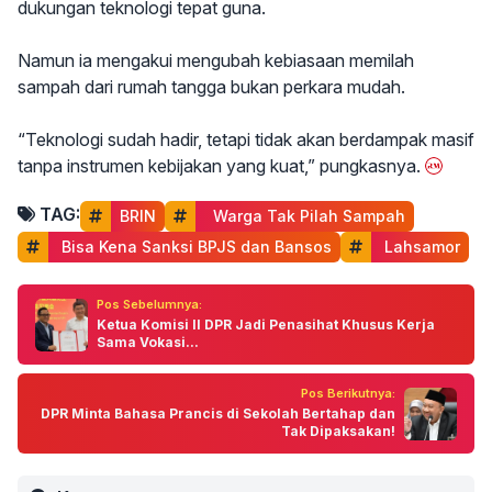
dukungan teknologi tepat guna.
Namun ia mengakui mengubah kebiasaan memilah
sampah dari rumah tangga bukan perkara mudah.
“Teknologi sudah hadir, tetapi tidak akan berdampak masif
tanpa instrumen kebijakan yang kuat,” pungkasnya.
TAG:
BRIN
  Warga Tak Pilah Sampah
 Bisa Kena Sanksi BPJS dan Bansos
 Lahsamor
Pos Sebelumnya:
Ketua Komisi II DPR Jadi Penasihat Khusus Kerja
Sama Vokasi...
Pos Berikutnya:
DPR Minta Bahasa Prancis di Sekolah Bertahap dan
Tak Dipaksakan!