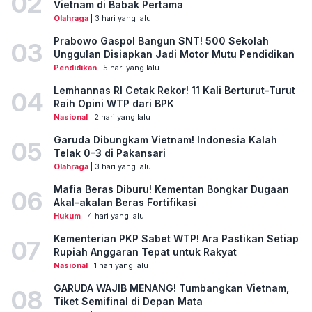
02
Vietnam di Babak Pertama
Olahraga
| 3 hari yang lalu
Prabowo Gaspol Bangun SNT! 500 Sekolah
03
Unggulan Disiapkan Jadi Motor Mutu Pendidikan
Pendidikan
| 5 hari yang lalu
Lemhannas RI Cetak Rekor! 11 Kali Berturut-Turut
04
Raih Opini WTP dari BPK
Nasional
| 2 hari yang lalu
Garuda Dibungkam Vietnam! Indonesia Kalah
05
Telak 0-3 di Pakansari
Olahraga
| 3 hari yang lalu
Mafia Beras Diburu! Kementan Bongkar Dugaan
06
Akal-akalan Beras Fortifikasi
Hukum
| 4 hari yang lalu
Kementerian PKP Sabet WTP! Ara Pastikan Setiap
07
Rupiah Anggaran Tepat untuk Rakyat
Nasional
| 1 hari yang lalu
GARUDA WAJIB MENANG! Tumbangkan Vietnam,
08
Tiket Semifinal di Depan Mata