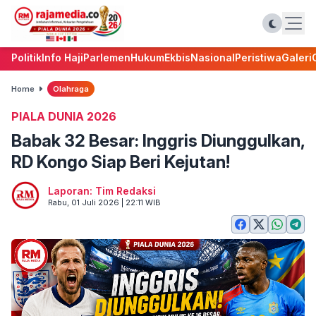
Politik
Info Haji
Parlemen
Hukum
Ekbis
Nasional
Peristiwa
Galeri
Home
Olahraga
PIALA DUNIA 2026
Babak 32 Besar: Inggris Diunggulkan,
RD Kongo Siap Beri Kejutan!
Laporan: Tim Redaksi
Rabu, 01 Juli 2026 | 22:11 WIB