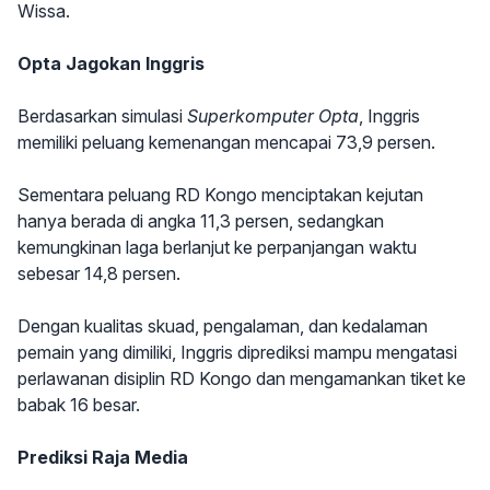
Wissa.
Opta Jagokan Inggris
Berdasarkan simulasi
Superkomputer Opta
, Inggris
memiliki peluang kemenangan mencapai 73,9 persen.
Sementara peluang RD Kongo menciptakan kejutan
hanya berada di angka 11,3 persen, sedangkan
kemungkinan laga berlanjut ke perpanjangan waktu
sebesar 14,8 persen.
Dengan kualitas skuad, pengalaman, dan kedalaman
pemain yang dimiliki, Inggris diprediksi mampu mengatasi
perlawanan disiplin RD Kongo dan mengamankan tiket ke
babak 16 besar.
Prediksi Raja Media