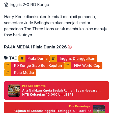
🏆 Inggris 2-0 RD Kongo
Harry Kane diperkirakan kembali menjadi pembeda,
sementara Jude Bellingham akan menjadi motor
permainan The Three Lions untuk membuka jalan menuju
fase berikutnya.
RAJA MEDIA I Piala Dunia 2026
TAG:
Piala Dunia
 Inggris Diunggulkan
 RD Kongo Siap Beri Kejutan
 FIFA World Cup
 Raja Media
Pos Sebelumnya:
Ara Naikkan Kuota Bedah Rumah Besar-besaran,
NTB Kebagian 10.000 Unit BSPS!
Pos Berikutnya:
Kejutan di Atlanta! Inggris Tertinggal 0-1 dari RD