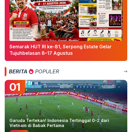
Semarak HUT RI ke-81, Serpong Estate Gelar
Tujuhbelasan 8–17 Agustus
BERITA
POPULER
01
Garuda Tertekan! Indonesia Tertinggal 0-2 dari
Vietnam di Babak Pertama