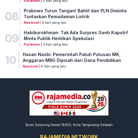
Parlemen
| 5 hari yang lalu
Prabowo Turun Tangan! Bahlil dan PLN Diminta
08
Tuntaskan Pemadaman Listrik
Nasional
| 3 hari yang lalu
Habiburokhman: Tak Ada Surpres Ganti Kapolri!
09
Minta Publik Hentikan Spekulasi
Parlemen
| 3 hari yang lalu
Hasan Nasbi: Pemerintah Patuh Putusan MK,
10
Anggaran MBG Dipisah dari Dana Pendidikan
Nasional
| 6 hari yang lalu
Bumi Serpong Damai (BSD), Kota Tangerang Selatan
RAJAMEDIA NETWORK