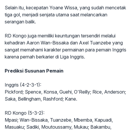
Selain itu, kecepatan Yoane Wissa, yang sudah mencetak
tiga gol, menjadi senjata utama saat melancarkan
serangan balik.
RD Kongo juga memiliki keuntungan tersendiri melalui
kehadiran Aaron Wan-Bissaka dan Axel Tuanzebe yang
sangat memahami karakter permainan para pemain Inggris
karena pernah berkarier di Liga Inggris.
Prediksi Susunan Pemain
Inggris (4-2-3-1):
Pickford; Spence, Konsa, Guehi, O'Reilly; Rice, Anderson;
Saka, Bellingham, Rashford; Kane.
RD Kongo (5-3-2):
Mpasi; Wan-Bissaka, Tuanzebe, Mbemba, Kapuadi,
Masuaku; Sadiki, Moutoussamy, Mukau; Bakambu,