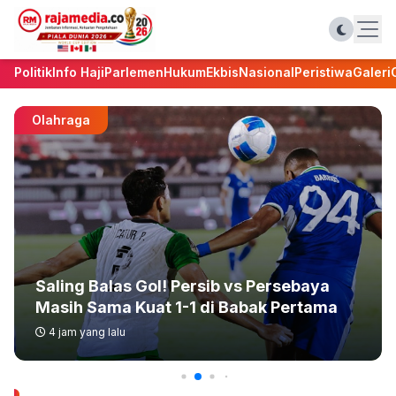
Politik
Info Haji
Parlemen
Hukum
Ekbis
Nasional
Peristiwa
Galeri
Parlemen
46 Juta Butir Obat Keras Ilegal
Dimusnakan! Rano Alfath Puji Kinerja
Polres Tangsel
5 jam yang lalu