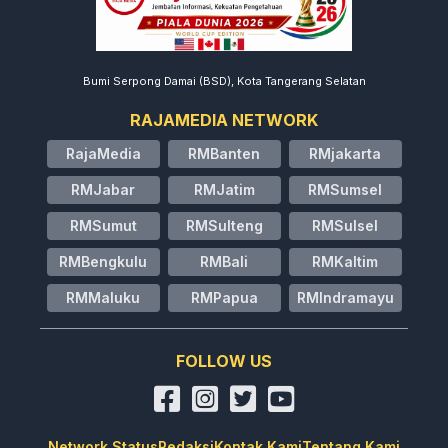
Bumi Serpong Damai (BSD), Kota Tangerang Selatan
RAJAMEDIA NETWORK
RajaMedia
RMBanten
RMjakarta
RMJabar
RMJatim
RMSumsel
RMSumut
RMSulteng
RMSulsel
RMBengkulu
RMBali
RMKaltim
RMMaluku
RMPapua
RMIndramayu
FOLLOW US
Network Status
Redaksi
Kontak Kami
Tentang Kami