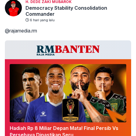
H. DEDE ZAKI MUBAROK
Democracy Stability Consolidation
Commander
6 hari yang lalu
@rajamedia.rm
Hadiah Rp 8 Miliar Depan Mata! Final Persib Vs
Persebaya Dipastikan Seru