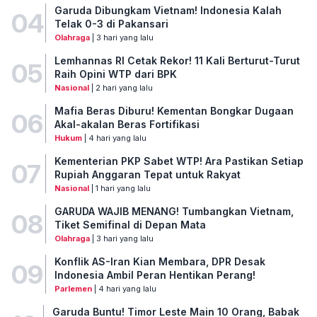
Garuda Dibungkam Vietnam! Indonesia Kalah
04
Telak 0-3 di Pakansari
Olahraga
| 3 hari yang lalu
Lemhannas RI Cetak Rekor! 11 Kali Berturut-Turut
05
Raih Opini WTP dari BPK
Nasional
| 2 hari yang lalu
Mafia Beras Diburu! Kementan Bongkar Dugaan
06
Akal-akalan Beras Fortifikasi
Hukum
| 4 hari yang lalu
Kementerian PKP Sabet WTP! Ara Pastikan Setiap
07
Rupiah Anggaran Tepat untuk Rakyat
Nasional
| 1 hari yang lalu
GARUDA WAJIB MENANG! Tumbangkan Vietnam,
08
Tiket Semifinal di Depan Mata
Olahraga
| 3 hari yang lalu
Konflik AS-Iran Kian Membara, DPR Desak
09
Indonesia Ambil Peran Hentikan Perang!
Parlemen
| 4 hari yang lalu
Garuda Buntu! Timor Leste Main 10 Orang, Babak