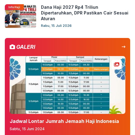
Dana Haji 2027 Rp4 Triliun
Info Haji
Dipertaruhkan, DPR Pastikan Cair Sesuai
Aturan
Rabu, 15 Juli 2026
GALERI
a
Dua Gelar Kerajaan Buat Kapolri
No
Kamis, 06 Juni 2024
Sel