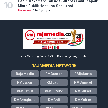
Habiburokhman: Tak Ada Surpres Ganti Kapolri!
10
Minta Publik Hentikan Spekulasi
Parlemen
| 2 hari yang lalu
Bumi Serpong Damai (BSD), Kota Tangerang Selatan
RAJAMEDIA NETWORK
RajaMedia
RMBanten
RMjakarta
RMJabar
RMJatim
RMSumsel
RMSumut
RMSulteng
RMSulsel
RMBengkulu
RMBali
RMKaltim