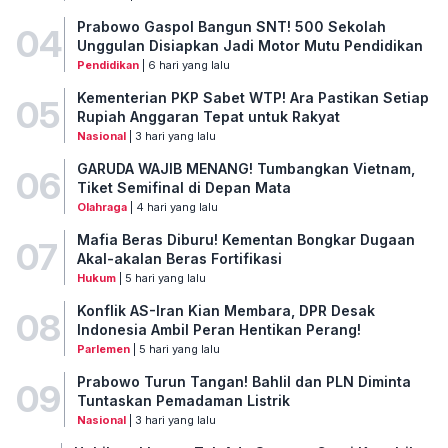
Prabowo Gaspol Bangun SNT! 500 Sekolah
04
Unggulan Disiapkan Jadi Motor Mutu Pendidikan
Pendidikan
| 6 hari yang lalu
Kementerian PKP Sabet WTP! Ara Pastikan Setiap
05
Rupiah Anggaran Tepat untuk Rakyat
Nasional
| 3 hari yang lalu
GARUDA WAJIB MENANG! Tumbangkan Vietnam,
06
Tiket Semifinal di Depan Mata
Olahraga
| 4 hari yang lalu
Mafia Beras Diburu! Kementan Bongkar Dugaan
07
Akal-akalan Beras Fortifikasi
Hukum
| 5 hari yang lalu
Konflik AS-Iran Kian Membara, DPR Desak
08
Indonesia Ambil Peran Hentikan Perang!
Parlemen
| 5 hari yang lalu
Prabowo Turun Tangan! Bahlil dan PLN Diminta
09
Tuntaskan Pemadaman Listrik
Nasional
| 3 hari yang lalu