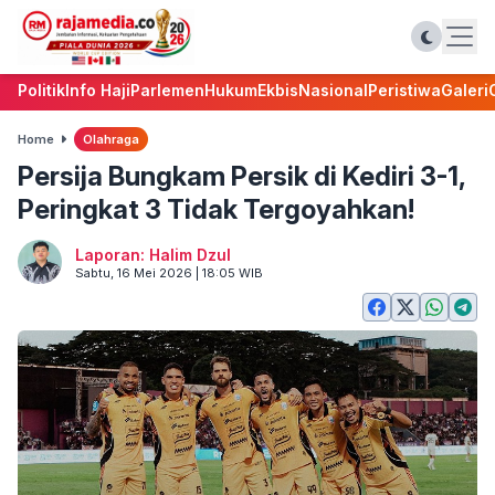
Politik
Info Haji
Parlemen
Hukum
Ekbis
Nasional
Peristiwa
Galeri
Home
Olahraga
Persija Bungkam Persik di Kediri 3-1,
Peringkat 3 Tidak Tergoyahkan!
Laporan: Halim Dzul
Sabtu, 16 Mei 2026 | 18:05 WIB