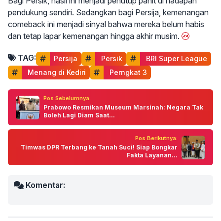
Bagi Persik, hasil ini menjadi penutup pahit di hadapan
pendukung sendiri. Sedangkan bagi Persija, kemenangan
comeback ini menjadi sinyal bahwa mereka belum habis
dan tetap lapar kemenangan hingga akhir musim.
TAG:
Persija
 Persik
 BRI Super League
 Menang di Kediri
 Perngkat 3
Pos Sebelumnya:
Prabowo Resmikan Museum Marsinah: Negara Tak
Boleh Lagi Diam Saat...
Pos Berikutnya:
Timwas DPR Terbang ke Tanah Suci! Siap Bongkar
Fakta Layanan...
Komentar: