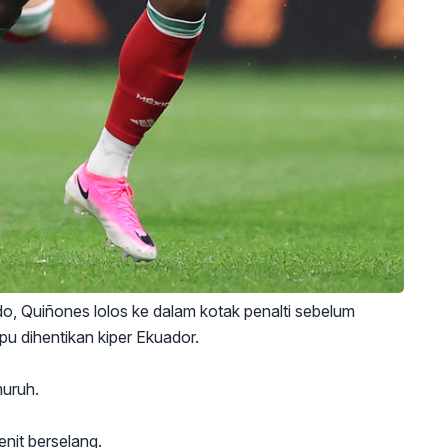
o, Quiñones lolos ke dalam kotak penalti sebelum
 dihentikan kiper Ekuador.
muruh.
nit berselang.