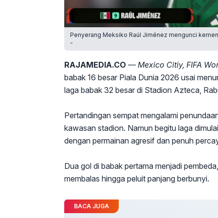
Penyerang Meksiko Raúl Jiménez mengunci kemenang
-
RAJAMEDIA.CO
— Mexico Citiy, FIFA W
babak 16 besar Piala Dunia 2026 usai men
laga babak 32 besar di Stadion Azteca, Rabu
Pertandingan sempat mengalami penundaan s
kawasan stadion. Namun begitu laga dimulai
dengan permainan agresif dan penuh percaya
Dua gol di babak pertama menjadi pembeda
membalas hingga peluit panjang berbunyi.
BACA JUGA