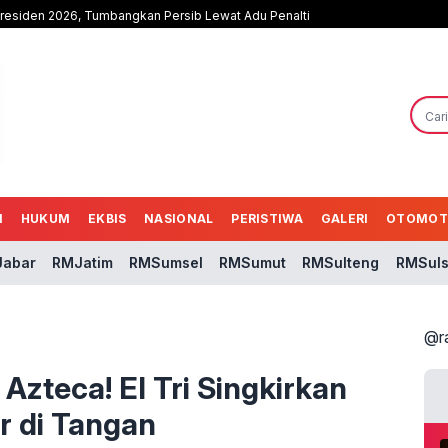
Presiden 2026, Tumbangkan Persib Lewat Adu Penalti
N
HUKUM
EKBIS
NASIONAL
PERISTIWA
GALERI
OTOMOT
abar
RMJatim
RMSumsel
RMSumut
RMSulteng
RMSuls
@r
zteca! El Tri Singkirkan
r di Tangan