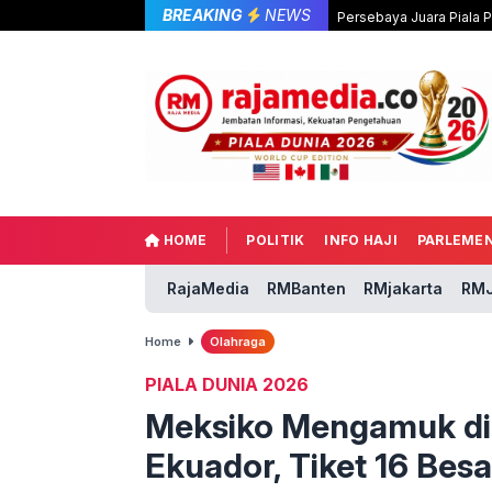
BREAKING
NEWS
Persebaya Juara Piala 
HOME
POLITIK
INFO HAJI
PARLEME
RajaMedia
RMBanten
RMjakarta
RMJ
Home
Olahraga
PIALA DUNIA 2026
Meksiko Mengamuk di A
Ekuador, Tiket 16 Besa