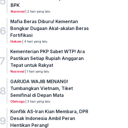
5
BPK
Nasional
| 2 hari yang lalu
Mafia Beras Diburu! Kementan
6
Bongkar Dugaan Akal-akalan Beras
Fortifikasi
Hukum
| 4 hari yang lalu
Kementerian PKP Sabet WTP! Ara
7
Pastikan Setiap Rupiah Anggaran
Tepat untuk Rakyat
Nasional
| 1 hari yang lalu
GARUDA WAJIB MENANG!
8
Tumbangkan Vietnam, Tiket
Semifinal di Depan Mata
Olahraga
| 3 hari yang lalu
Konflik AS-Iran Kian Membara, DPR
9
Desak Indonesia Ambil Peran
Hentikan Perang!