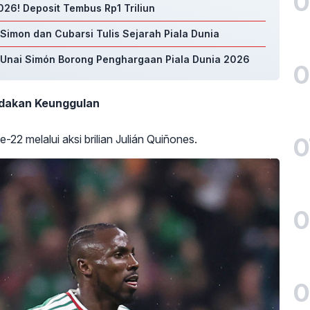
0
26! Deposit Tembus Rp1 Triliun
 Simon dan Cubarsi Tulis Sejarah Piala Dunia
n Unai Simón Borong Penghargaan Piala Dunia 2026
0
ndakan Keunggulan
0
2 melalui aksi brilian Julián Quiñones.
0
0