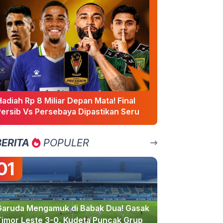
adiah Rp 8 Miliar Depan Mata! Final
Persib Vs Persebaya Dipastikan Seru
BERITA
POPULER
01
Garuda Mengamuk di Babak Dua! Gasak
Timor Leste 3-0, Kudeta Puncak Grup