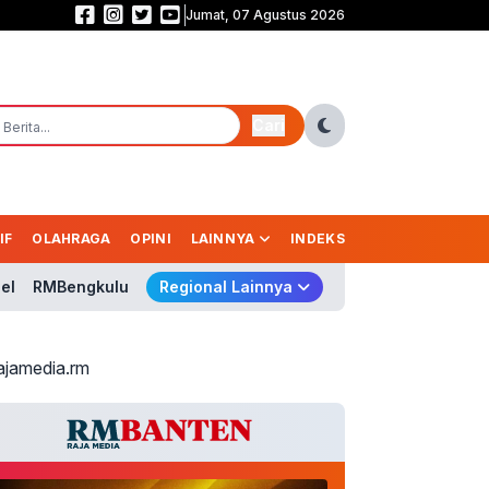
Jumat, 07 Agustus 2026
Saling Balas Gol! Persib vs Persebaya Masih Sama Kuat 1-1 di Babak Pert
Cari
IF
OLAHRAGA
OPINI
LAINNYA
INDEKS
el
RMBengkulu
Regional Lainnya
ajamedia.rm