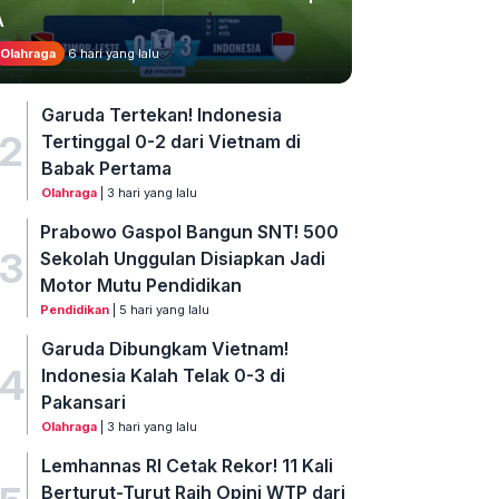
A
Olahraga
6 hari yang lalu
Garuda Tertekan! Indonesia
2
Tertinggal 0-2 dari Vietnam di
Babak Pertama
Olahraga
| 3 hari yang lalu
Prabowo Gaspol Bangun SNT! 500
3
Sekolah Unggulan Disiapkan Jadi
Motor Mutu Pendidikan
Pendidikan
| 5 hari yang lalu
Garuda Dibungkam Vietnam!
4
Indonesia Kalah Telak 0-3 di
Pakansari
Olahraga
| 3 hari yang lalu
Lemhannas RI Cetak Rekor! 11 Kali
Berturut-Turut Raih Opini WTP dari