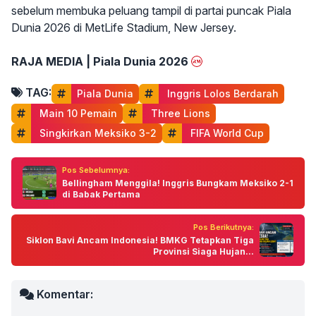
sebelum membuka peluang tampil di partai puncak Piala
Dunia 2026 di MetLife Stadium, New Jersey.
RAJA MEDIA | Piala Dunia 2026
TAG:
Piala Dunia
 Inggris Lolos Berdarah
 Main 10 Pemain
 Three Lions
 Singkirkan Meksiko 3-2
 FIFA World Cup
Pos Sebelumnya:
Bellingham Menggila! Inggris Bungkam Meksiko 2-1
di Babak Pertama
Pos Berikutnya:
Siklon Bavi Ancam Indonesia! BMKG Tetapkan Tiga
Provinsi Siaga Hujan...
Komentar: