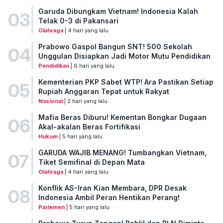
Garuda Dibungkam Vietnam! Indonesia Kalah
03
Telak 0-3 di Pakansari
Olahraga
| 4 hari yang lalu
Prabowo Gaspol Bangun SNT! 500 Sekolah
04
Unggulan Disiapkan Jadi Motor Mutu Pendidikan
Pendidikan
| 6 hari yang lalu
Kementerian PKP Sabet WTP! Ara Pastikan Setiap
05
Rupiah Anggaran Tepat untuk Rakyat
Nasional
| 2 hari yang lalu
Mafia Beras Diburu! Kementan Bongkar Dugaan
06
Akal-akalan Beras Fortifikasi
Hukum
| 5 hari yang lalu
GARUDA WAJIB MENANG! Tumbangkan Vietnam,
07
Tiket Semifinal di Depan Mata
Olahraga
| 4 hari yang lalu
Konflik AS-Iran Kian Membara, DPR Desak
08
Indonesia Ambil Peran Hentikan Perang!
Parlemen
| 5 hari yang lalu