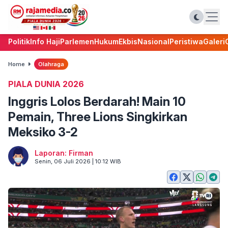
Politik
Info Haji
Parlemen
Hukum
Ekbis
Nasional
Peristiwa
Galeri
Home
Olahraga
PIALA DUNIA 2026
Inggris Lolos Berdarah! Main 10
Pemain, Three Lions Singkirkan
Meksiko 3-2
Laporan: Firman
Senin, 06 Juli 2026 | 10:12 WIB