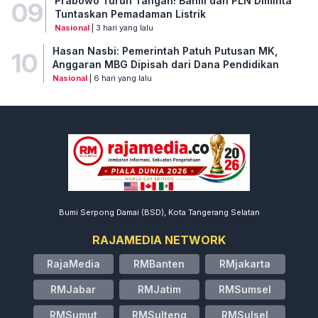
Prabowo Turun Tangan! Bahlil dan PLN Diminta
09
Tuntaskan Pemadaman Listrik
Nasional
| 3 hari yang lalu
Hasan Nasbi: Pemerintah Patuh Putusan MK,
10
Anggaran MBG Dipisah dari Dana Pendidikan
Nasional
| 6 hari yang lalu
Bumi Serpong Damai (BSD), Kota Tangerang Selatan
RAJAMEDIA NETWORK
RajaMedia
RMBanten
RMjakarta
RMJabar
RMJatim
RMSumsel
RMSumut
RMSulteng
RMSulsel