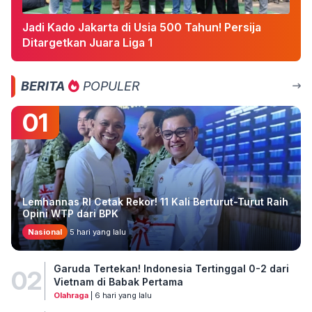
Jadi Kado Jakarta di Usia 500 Tahun! Persija
Ditargetkan Juara Liga 1
BERITA
POPULER
01
Lemhannas RI Cetak Rekor! 11 Kali Berturut-Turut Raih
Opini WTP dari BPK
Nasional
5 hari yang lalu
Garuda Tertekan! Indonesia Tertinggal 0-2 dari
02
Vietnam di Babak Pertama
Olahraga
| 6 hari yang lalu