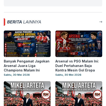
BERITA
LAINNYA
Banyak Pengamat Jagokan
Arsenal vs PSG Malam Ini:
Arsenal Juara Liga
Duel Pertahanan Baja
Champions Malam Ini
Kontra Mesin Gol Eropa
Sabtu, 30 Mei 2026
Sabtu, 30 Mei 2026