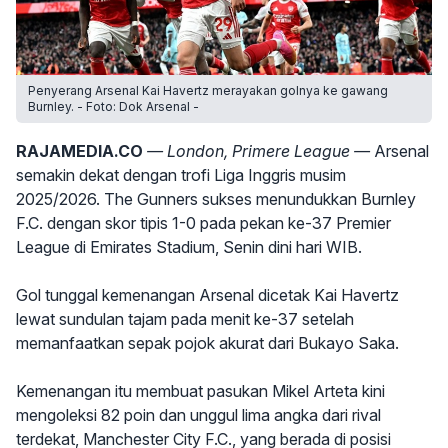
Penyerang Arsenal Kai Havertz merayakan golnya ke gawang
Burnley. - Foto: Dok Arsenal -
RAJAMEDIA.CO
— London, Primere League —
Arsenal
semakin dekat dengan trofi Liga Inggris musim
2025/2026. The Gunners sukses menundukkan Burnley
F.C. dengan skor tipis 1-0 pada pekan ke-37 Premier
League di Emirates Stadium, Senin dini hari WIB.
Gol tunggal kemenangan Arsenal dicetak Kai Havertz
lewat sundulan tajam pada menit ke-37 setelah
memanfaatkan sepak pojok akurat dari Bukayo Saka.
Kemenangan itu membuat pasukan Mikel Arteta kini
mengoleksi 82 poin dan unggul lima angka dari rival
terdekat, Manchester City F.C., yang berada di posisi