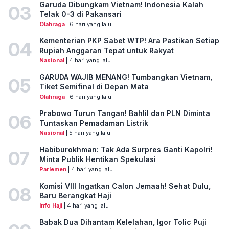
Garuda Dibungkam Vietnam! Indonesia Kalah
03
Telak 0-3 di Pakansari
Olahraga
| 6 hari yang lalu
Kementerian PKP Sabet WTP! Ara Pastikan Setiap
04
Rupiah Anggaran Tepat untuk Rakyat
Nasional
| 4 hari yang lalu
GARUDA WAJIB MENANG! Tumbangkan Vietnam,
05
Tiket Semifinal di Depan Mata
Olahraga
| 6 hari yang lalu
Prabowo Turun Tangan! Bahlil dan PLN Diminta
06
Tuntaskan Pemadaman Listrik
Nasional
| 5 hari yang lalu
Habiburokhman: Tak Ada Surpres Ganti Kapolri!
07
Minta Publik Hentikan Spekulasi
Parlemen
| 4 hari yang lalu
Komisi VIII Ingatkan Calon Jemaah! Sehat Dulu,
08
Baru Berangkat Haji
Info Haji
| 4 hari yang lalu
Babak Dua Dihantam Kelelahan, Igor Tolic Puji