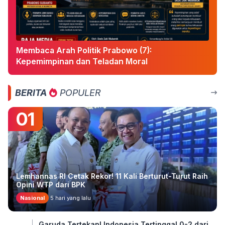
Membaca Arah Politik Prabowo (7):
Kepemimpinan dan Teladan Moral
BERITA
POPULER
01
Lemhannas RI Cetak Rekor! 11 Kali Berturut-Turut Raih
Opini WTP dari BPK
Nasional
5 hari yang lalu
Garuda Tertekan! Indonesia Tertinggal 0-2 dari