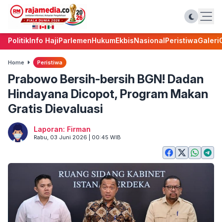
Politik
Info Haji
Parlemen
Hukum
Ekbis
Nasional
Peristiwa
Galeri
Home
Peristiwa
Prabowo Bersih-bersih BGN! Dadan
Hindayana Dicopot, Program Makan
Gratis Dievaluasi
Laporan: Firman
Rabu, 03 Juni 2026 | 00:45 WIB