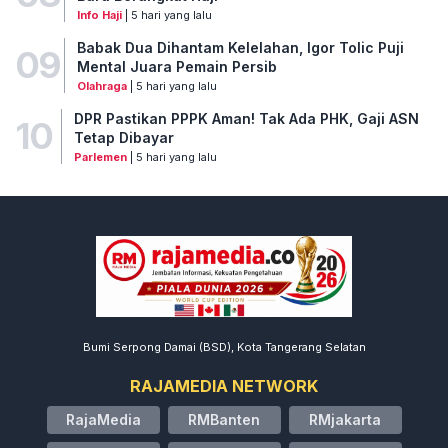
Info Haji
| 5 hari yang lalu
Babak Dua Dihantam Kelelahan, Igor Tolic Puji
09
Mental Juara Pemain Persib
Olahraga
| 5 hari yang lalu
DPR Pastikan PPPK Aman! Tak Ada PHK, Gaji ASN
10
Tetap Dibayar
Parlemen
| 5 hari yang lalu
Bumi Serpong Damai (BSD), Kota Tangerang Selatan
RAJAMEDIA NETWORK
RajaMedia
RMBanten
RMjakarta