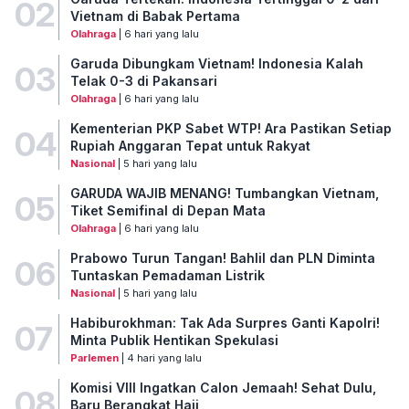
02
Vietnam di Babak Pertama
Olahraga
| 6 hari yang lalu
Garuda Dibungkam Vietnam! Indonesia Kalah
03
Telak 0-3 di Pakansari
Olahraga
| 6 hari yang lalu
Kementerian PKP Sabet WTP! Ara Pastikan Setiap
04
Rupiah Anggaran Tepat untuk Rakyat
Nasional
| 5 hari yang lalu
GARUDA WAJIB MENANG! Tumbangkan Vietnam,
05
Tiket Semifinal di Depan Mata
Olahraga
| 6 hari yang lalu
Prabowo Turun Tangan! Bahlil dan PLN Diminta
06
Tuntaskan Pemadaman Listrik
Nasional
| 5 hari yang lalu
Habiburokhman: Tak Ada Surpres Ganti Kapolri!
07
Minta Publik Hentikan Spekulasi
Parlemen
| 4 hari yang lalu
Komisi VIII Ingatkan Calon Jemaah! Sehat Dulu,
08
Baru Berangkat Haji