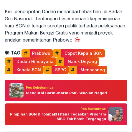
Kini, pencopotan Dadan menandai babak baru di Badan
Gizi Nasional. Tantangan besar menanti kepemimpinan
baru BGN di tengah sorotan publik terhadap pelaksanaan
Program Makan Bergizi Gratis yang menjadi proyek
andalan pemerintahan Prabowo.
TAG:
Prabowo
 Copot Kepala BGN
 Dadan Hindayana
 Nanik Deyang
 Kepala BGN
 SPPG
 Mensesneg
Pos Sebelumnya:
Mengurai Carut-Marut PMB Sekolah Negeri
Pos Berikutnya:
Pimpinan BGN Dirombak! Istana Tegaskan Program
MBG Tak Boleh Terganggu