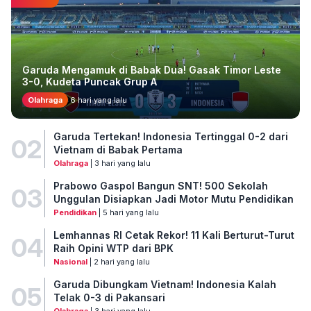
Garuda Mengamuk di Babak Dua! Gasak Timor Leste
3-0, Kudeta Puncak Grup A
Olahraga
6 hari yang lalu
Garuda Tertekan! Indonesia Tertinggal 0-2 dari
02
Vietnam di Babak Pertama
Olahraga
| 3 hari yang lalu
Prabowo Gaspol Bangun SNT! 500 Sekolah
03
Unggulan Disiapkan Jadi Motor Mutu Pendidikan
Pendidikan
| 5 hari yang lalu
Lemhannas RI Cetak Rekor! 11 Kali Berturut-Turut
04
Raih Opini WTP dari BPK
Nasional
| 2 hari yang lalu
Garuda Dibungkam Vietnam! Indonesia Kalah
05
Telak 0-3 di Pakansari