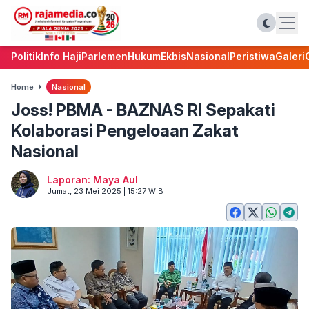
Politik
Info Haji
Parlemen
Hukum
Ekbis
Nasional
Peristiwa
Galeri
Home
Nasional
Joss! PBMA - BAZNAS RI Sepakati
Kolaborasi Pengeloaan Zakat
Nasional
Laporan: Maya Aul
Jumat, 23 Mei 2025 | 15:27 WIB