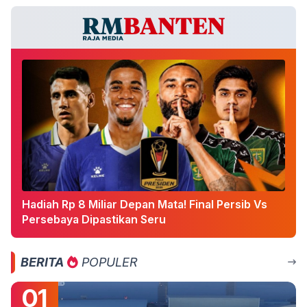
Hadiah Rp 8 Miliar Depan Mata! Final Persib Vs
Persebaya Dipastikan Seru
BERITA
POPULER
01