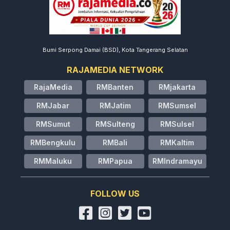
Bumi Serpong Damai (BSD), Kota Tangerang Selatan
RAJAMEDIA NETWORK
RajaMedia
RMBanten
RMjakarta
RMJabar
RMJatim
RMSumsel
RMSumut
RMSulteng
RMSulsel
RMBengkulu
RMBali
RMKaltim
RMMaluku
RMPapua
RMIndramayu
FOLLOW US