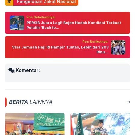
 Pengeloaan Zakat Nasional
Pos Sebelumnya:
PERSIB Juara Lagi! Bojan Hodak Kandidat Terkuat
Pelatih 'Back to...
Pos Berikutnya:
Visa Jemaah Haji RI Hampir Tuntas, Lebih dari 203
Ribu...
Komentar:
BERITA
LAINNYA