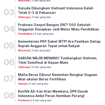
Nasional
| 3 hari yang lalu
Garuda Dibungkam Vietnam! Indonesia Kalah
03
Telak 0-3 di Pakansari
Olahraga
| 4 hari yang lalu
Prabowo Gaspol Bangun SNT! 500 Sekolah
04
Unggulan Disiapkan Jadi Motor Mutu Pendidikan
Pendidikan
| 6 hari yang lalu
Kementerian PKP Sabet WTP! Ara Pastikan Setiap
05
Rupiah Anggaran Tepat untuk Rakyat
Nasional
| 3 hari yang lalu
GARUDA WAJIB MENANG! Tumbangkan Vietnam,
06
Tiket Semifinal di Depan Mata
Olahraga
| 4 hari yang lalu
Mafia Beras Diburu! Kementan Bongkar Dugaan
07
Akal-akalan Beras Fortifikasi
Hukum
| 5 hari yang lalu
Konflik AS-Iran Kian Membara, DPR Desak
08
Indonesia Ambil Peran Hentikan Perang!
Parlemen
| 5 hari yang lalu