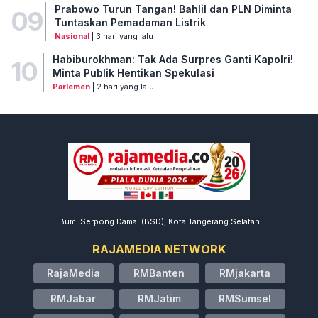
Prabowo Turun Tangan! Bahlil dan PLN Diminta
09
Tuntaskan Pemadaman Listrik
Nasional
| 3 hari yang lalu
Habiburokhman: Tak Ada Surpres Ganti Kapolri!
10
Minta Publik Hentikan Spekulasi
Parlemen
| 2 hari yang lalu
Bumi Serpong Damai (BSD), Kota Tangerang Selatan
RAJAMEDIA NETWORK
RajaMedia
RMBanten
RMjakarta
RMJabar
RMJatim
RMSumsel