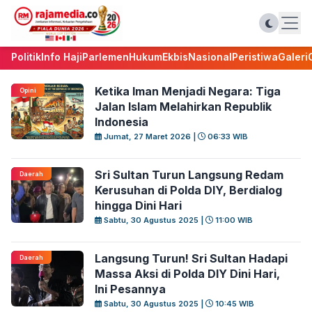
Politik
Info Haji
Parlemen
Hukum
Ekbis
Nasional
Peristiwa
Galeri
Ketika Iman Menjadi Negara: Tiga
Opini
Jalan Islam Melahirkan Republik
Indonesia
Jumat, 27 Maret 2026 |
06:33 WIB
Sri Sultan Turun Langsung Redam
Daerah
Kerusuhan di Polda DIY, Berdialog
hingga Dini Hari
Sabtu, 30 Agustus 2025 |
11:00 WIB
Langsung Turun! Sri Sultan Hadapi
Daerah
Massa Aksi di Polda DIY Dini Hari,
Ini Pesannya
Sabtu, 30 Agustus 2025 |
10:45 WIB