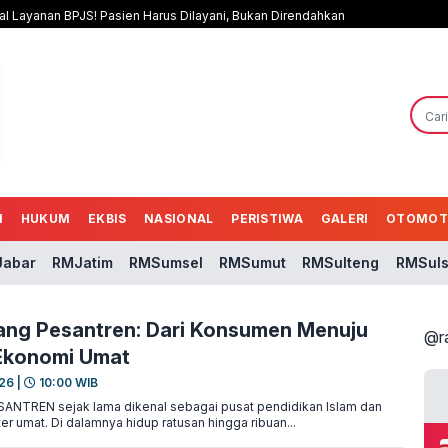
al Layanan BPJS! Pasien Harus Dilayani, Bukan Direndahkan
N
HUKUM
EKBIS
NASIONAL
PERISTIWA
GALERI
OTOMOT
abar
RMJatim
RMSumsel
RMSumut
RMSulteng
RMSuls
ang Pesantren: Dari Konsumen Menuju
@r
Ekonomi Umat
26 |
10:00 WIB
ANTREN sejak lama dikenal sebagai pusat pendidikan Islam dan
r umat. Di dalamnya hidup ratusan hingga ribuan...