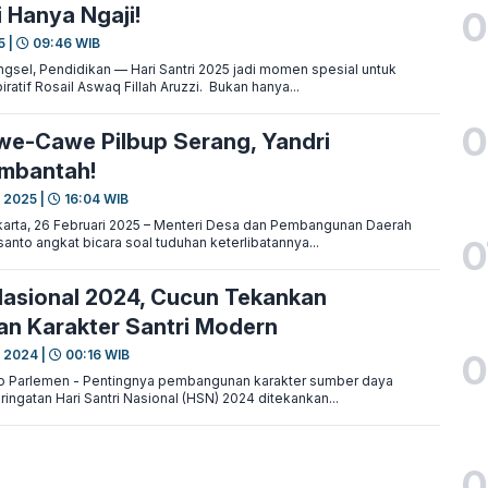
i Hanya Ngaji!
0
5 |
09:46 WIB
sel, Pendidikan — Hari Santri 2025 jadi momen spesial untuk
ratif Rosail Aswaq Fillah Aruzzi. Bukan hanya...
0
we-Cawe Pilbup Serang, Yandri
mbantah!
 2025 |
16:04 WIB
arta, 26 Februari 2025 – Menteri Desa dan Pembangunan Daerah
0
santo angkat bicara soal tuduhan keterlibatannya...
 Nasional 2024, Cucun Tekankan
n Karakter Santri Modern
0
 2024 |
00:16 WIB
o Parlemen - Pentingnya pembangunan karakter sumber daya
ingatan Hari Santri Nasional (HSN) 2024 ditekankan...
0