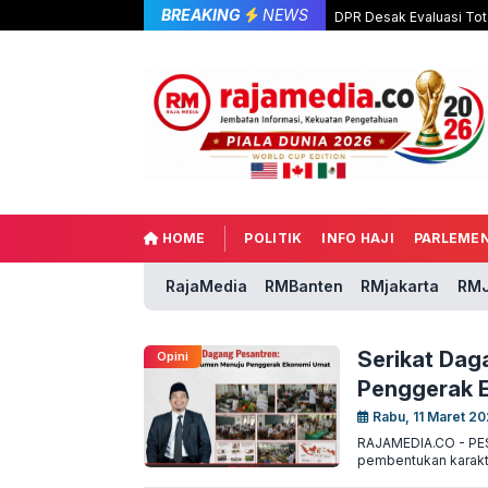
BREAKING
NEWS
DPR Desak Evaluasi Tot
HOME
POLITIK
INFO HAJI
PARLEME
RajaMedia
RMBanten
RMjakarta
RMJ
Serikat Dag
Opini
Penggerak 
Rabu, 11 Maret 20
RAJAMEDIA.CO - PES
pembentukan karakte