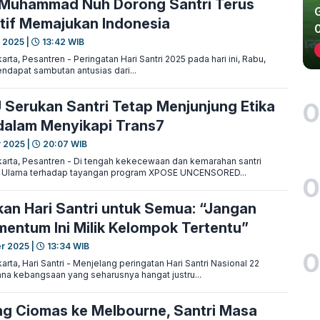
 Muhammad Nuh Dorong Santri Terus
tif Memajukan Indonesia
 2025 |
13:42 WIB
ta, Pesantren - Peringatan Hari Santri 2025 pada hari ini, Rabu,
ndapat sambutan antusias dari...
0
Serukan Santri Tetap Menjunjung Etika
dalam Menyikapi Trans7
r 2025 |
20:07 WIB
rta, Pesantren - Di tengah kekecewaan dan kemarahan santri
l Ulama terhadap tayangan program XPOSE UNCENSORED...
0
an Hari Santri untuk Semua: “Jangan
entum Ini Milik Kelompok Tertentu”
r 2025 |
13:34 WIB
0
ta, Hari Santri - Menjelang peringatan Hari Santri Nasional 22
na kebangsaan yang seharusnya hangat justru...
g Ciomas ke Melbourne, Santri Masa