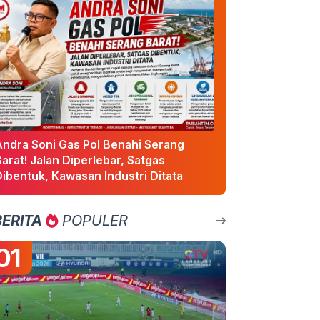
Andra Soni Gas Pol Benahi Serang
arat! Jalan Diperlebar, Satgas
ibentuk, Kawasan Industri Ditata
BERITA
POPULER
01