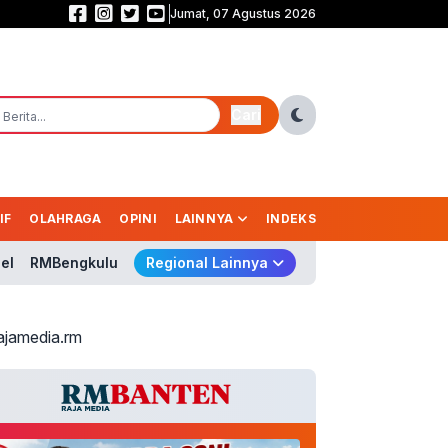
Jumat, 07 Agustus 2026
Persebaya Juara Piala Presiden 2026, Tumbangkan Persib Lewat Adu Pena
Cari
IF
OLAHRAGA
OPINI
LAINNYA
INDEKS
el
RMBengkulu
Regional Lainnya
ajamedia.rm