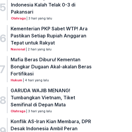
5
Indonesia Kalah Telak 0-3 di
Pakansari
Olahraga
| 3 hari yang lalu
Kementerian PKP Sabet WTP! Ara
6
Pastikan Setiap Rupiah Anggaran
Tepat untuk Rakyat
Nasional
| 2 hari yang lalu
Mafia Beras Diburu! Kementan
7
Bongkar Dugaan Akal-akalan Beras
Fortifikasi
Hukum
| 4 hari yang lalu
GARUDA WAJIB MENANG!
8
Tumbangkan Vietnam, Tiket
Semifinal di Depan Mata
Olahraga
| 3 hari yang lalu
Konflik AS-Iran Kian Membara, DPR
9
Desak Indonesia Ambil Peran