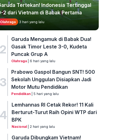
Garuda Tertekan! Indonesia Tertinggal
0-2 dari Vietnam di Babak Pertama
Olahraga
3 hari yang lalu
Garuda Mengamuk di Babak Dua!
2
Gasak Timor Leste 3-0, Kudeta
Puncak Grup A
Olahraga
| 6 hari yang lalu
Prabowo Gaspol Bangun SNT! 500
3
Sekolah Unggulan Disiapkan Jadi
Motor Mutu Pendidikan
Pendidikan
| 5 hari yang lalu
Lemhannas RI Cetak Rekor! 11 Kali
4
Berturut-Turut Raih Opini WTP dari
BPK
Nasional
| 2 hari yang lalu
Garuda Dibungkam Vietnam!