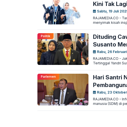
Kini Tak Lag
Sabtu, 19 Juli 202
RAJAMEDIA.CO - Tang
menyimak kisah inspi
Dituding Ca
Politik
Susanto Me
Rabu, 26 Februari
RAJAMEDIA.CO - Jak
Tertinggal Yandri Su
Hari Santri
Parlemen
Pembanguna
Rabu, 23 Oktober
RAJAMEDIA.CO - Inf
manusia (SDM) di per