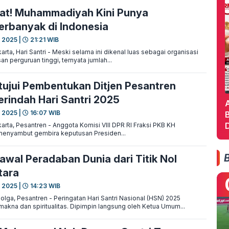
at! Muhammadiyah Kini Punya
erbanyak di Indonesia
 2025 |
21:21 WIB
ta, Hari Santri - Meski selama ini dikenal luas sebagai organisasi
n perguruan tinggi, ternyata jumlah...
tujui Pembentukan Ditjen Pesantren
erindah Hari Santri 2025
 2025 |
16:07 WIB
B
D
rta, Pesantren - Anggota Komisi VIII DPR RI Fraksi PKB KH
enyambut gembira keputusan Presiden...
awal Peradaban Dunia dari Titik Nol
tara
 2025 |
14:23 WIB
lga, Pesantren - Peringatan Hari Santri Nasional (HSN) 2025
akna dan spiritualitas. Dipimpin langsung oleh Ketua Umum...