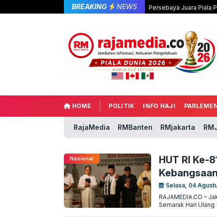
BREAKING
NEWS
Persebaya Juara Piala 
HOME
POLITIK
INFO HAJI
PARLEME
RajaMedia
RMBanten
RMjakarta
RMJ
HUT RI Ke-8
Nasional
Kebangsaan
Selasa, 04 Agust
RAJAMEDIA.CO – Jak
Semarak Hari Ulang 