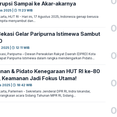
0
rupsi Sampai ke Akar-akarnya
us 2025 |
11:23 WIB
ta, HUT RI - Hari ini, 17 Agustus 2025, Indonesia genap berusia
mpita menyambut dan...
0
ekasi Gelar Paripurna Istimewa Sambut
0
s 2025 |
12:11 WIB
0
si, Paripurna – Dewan Perwakilan Rakyat Daerah (DPRD) Kota
pat Paripurna Istimewa dalam rangka mendengarkan Pidato...
nan & Pidato Kenegaraan HUT RI ke-80
r, Keamanan Jadi Fokus Utama!
0
s 2025 |
18:42 WIB
ta, Parlemen - Sekretaris Jenderal DPR RI, Indra Iskandar,
rangkaian acara Sidang Tahunan MPR RI, Sidang...
0