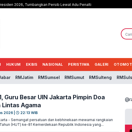
Presiden 2026, Tumbangkan Persib Lewat Adu Penalti
N
HUKUM
EKBIS
NASIONAL
PERISTIWA
GALERI
OTOMOT
abar
RMJatim
RMSumsel
RMSumut
RMSulteng
RMSuls
1, Guru Besar UIN Jakarta Pimpin Doa
@r
 Lintas Agama
us 2026 |
22:13 WIB
arta - Semangat persatuan dan kebhinekaan mewarnai rangkaian
Tahun (HUT) ke-81 Kemerdekaan Republik Indonesia yang...