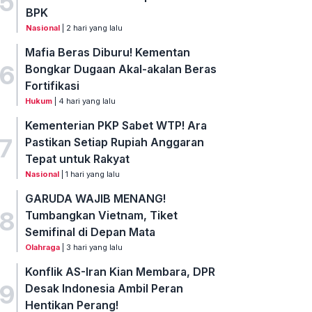
5
BPK
Nasional
| 2 hari yang lalu
Mafia Beras Diburu! Kementan
6
Bongkar Dugaan Akal-akalan Beras
Fortifikasi
Hukum
| 4 hari yang lalu
Kementerian PKP Sabet WTP! Ara
7
Pastikan Setiap Rupiah Anggaran
Tepat untuk Rakyat
Nasional
| 1 hari yang lalu
GARUDA WAJIB MENANG!
8
Tumbangkan Vietnam, Tiket
Semifinal di Depan Mata
Olahraga
| 3 hari yang lalu
Konflik AS-Iran Kian Membara, DPR
9
Desak Indonesia Ambil Peran
Hentikan Perang!