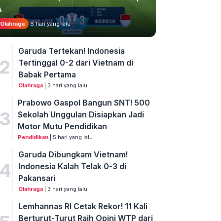
A
Olahraga
6 hari yang lalu
Garuda Tertekan! Indonesia
2
Tertinggal 0-2 dari Vietnam di
Babak Pertama
Olahraga
| 3 hari yang lalu
Prabowo Gaspol Bangun SNT! 500
3
Sekolah Unggulan Disiapkan Jadi
Motor Mutu Pendidikan
Pendidikan
| 5 hari yang lalu
Garuda Dibungkam Vietnam!
4
Indonesia Kalah Telak 0-3 di
Pakansari
Olahraga
| 3 hari yang lalu
Lemhannas RI Cetak Rekor! 11 Kali
Berturut-Turut Raih Opini WTP dari