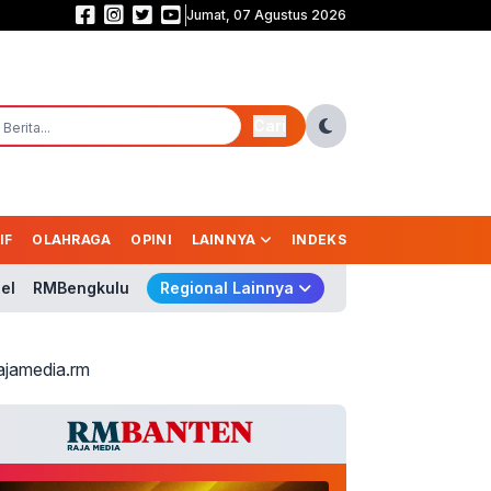
Jumat, 07 Agustus 2026
Saling Balas Gol! Persib vs Persebaya Masih Sama Kuat 1-1 di Babak Pert
Cari
IF
OLAHRAGA
OPINI
LAINNYA
INDEKS
el
RMBengkulu
Regional Lainnya
ajamedia.rm