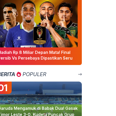
adiah Rp 8 Miliar Depan Mata! Final
Persib Vs Persebaya Dipastikan Seru
BERITA
POPULER
01
Garuda Mengamuk di Babak Dua! Gasak
Timor Leste 3-0, Kudeta Puncak Grup