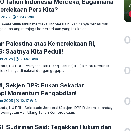
0 Tahun Indonesia Merdeka, Bagaimana
erdekaan Pers Kita?
 2025 |
10:47 WIB
APAN puluh tahun merdeka, Indonesia bukan hanya bebas dari
uga ditantang menjaga kemerdekaan yang tak kalah...
0
n Palestina atas Kemerdekaan RI,
S: Saatnya Kita Peduli!
us 2025 |
20:53 WIB
rta, HUT RI – Perayaan Hari Ulang Tahun (HUT) ke-80 Republik
0
 tidak hanya dimaknai dengan gegap...
I, Sekjen DPR: Bukan Sekadar
tapi Momentum Pengabdian!
0
us 2025 |
12:17 WIB
ta, HUT RI - Sekretaris Jenderal (Sekjen) DPR RI, Indra Iskandar,
eringatan Hari Ulang Tahun Kemerdekaan...
I, Sudirman Said: Tegakkan Hukum dan