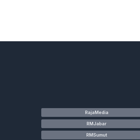
RajaMedia
RMJabar
RMSumut