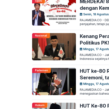
MERDEKA! 8
Opini
dengan Kem
Senin, 18 Agustus
RAJAMEDIA.CO - DEL
penjajahan, tetapi j
Kenang Pera
Nasional
Politikus PK
Minggu, 17 Agust
RAJAMEDIA.CO - Jaka
Indonesia sejatinya
HUT ke-80 R
Parlemen
Seremoni, 
Minggu, 17 Agust
RAJAMEDIA.CO - Jakar
menegaskan bahwa p
HUT Ke-80 R
Hukum