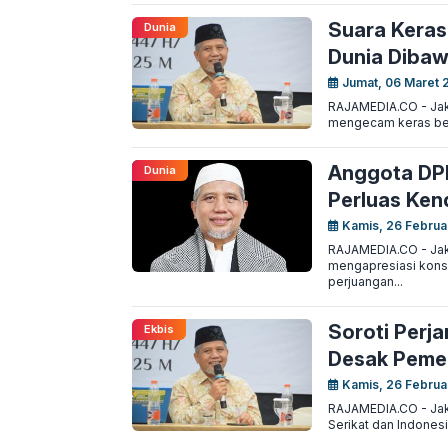
Suara Keras
Dunia
Dunia Dibaw
Jumat, 06 Maret 
RAJAMEDIA.CO - Jak
mengecam keras berb
Anggota DPD
Dunia
Perluas Kend
Kamis, 26 Februa
RAJAMEDIA.CO - Jak
mengapresiasi konsi
perjuangan...
Soroti Perj
Ekbis
Desak Pemer
Kamis, 26 Februa
RAJAMEDIA.CO - Jaka
Serikat dan Indones