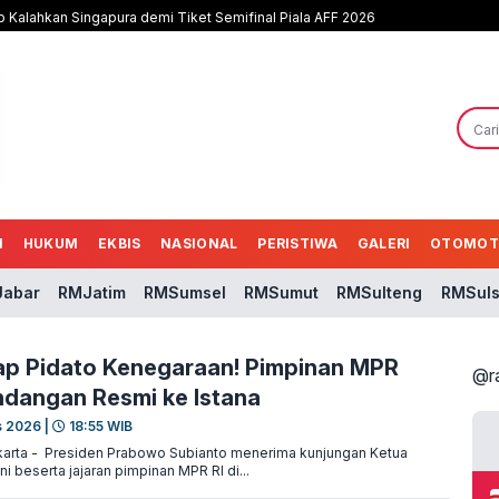
b Kalahkan Singapura demi Tiket Semifinal Piala AFF 2026
N
HUKUM
EKBIS
NASIONAL
PERISTIWA
GALERI
OTOMOT
abar
RMJatim
RMSumsel
RMSumut
RMSulteng
RMSuls
p Pidato Kenegaraan! Pimpinan MPR
@r
dangan Resmi ke Istana
s 2026 |
18:55 WIB
arta - Presiden Prabowo Subianto menerima kunjungan Ketua
 beserta jajaran pimpinan MPR RI di...