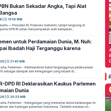
BN Bukan Sekadar Angka, Tapi Alat
 Bangsa
6 |
13:50 WIB
rta — Presiden RI, Prabowo Subianto, tampil langsung di
purna DPR RI untuk menyampaikan arah kebijakan...
emen untuk Perdamaian Dunia, M. Nuh:
ai Ibadah Haji Terganggu karena
B
D
026 |
21:40 WIB
arta, Parlemen - Kekhawatiran bakal terganggunya pelaksanaan
26 sebagai dampak dari ketegangan yang terjadi di...
-DPD RI Deklarasikan Kaukus Parlemen
maian Dunia
026 |
20:23 WIB
arta, Parlemen - Ketegangan yang mewarnai dunia belakangan ini
nan dari kalangan parlemen Indonesia. Terlebih eskalasi ini...