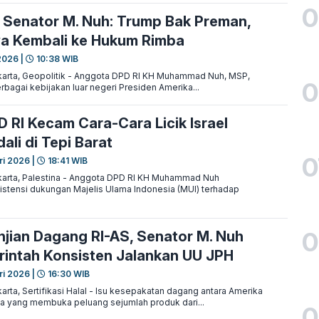
0
 Senator M. Nuh: Trump Bak Preman,
a Kembali ke Hukum Rimba
2026 |
10:38 WIB
arta, Geopolitik - Anggota DPD RI KH Muhammad Nuh, MSP,
0
agai kebijakan luar negeri Presiden Amerika...
 RI Kecam Cara-Cara Licik Israel
ali di Tepi Barat
0
ri 2026 |
18:41 WIB
arta, Palestina - Anggota DPD RI KH Muhammad Nuh
stensi dukungan Majelis Ulama Indonesia (MUI) terhadap
0
anjian Dagang RI-AS, Senator M. Nuh
intah Konsisten Jalankan UU JPH
ri 2026 |
16:30 WIB
rta, Sertifikasi Halal - Isu kesepakatan dagang antara Amerika
ia yang membuka peluang sejumlah produk dari...
0