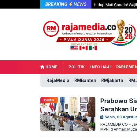
BREAKING
NEWS
Hidup Mati Garuda! Waji
HOME
POLITIK
INFO HAJI
PARLEME
RajaMedia
RMBanten
RMjakarta
RMJ
Prabowo Sia
Politik
Serahkan Un
Senin, 03 Agustu
RAJAMEDIA.CO – Jak
MPR RI Ahmad Muzani