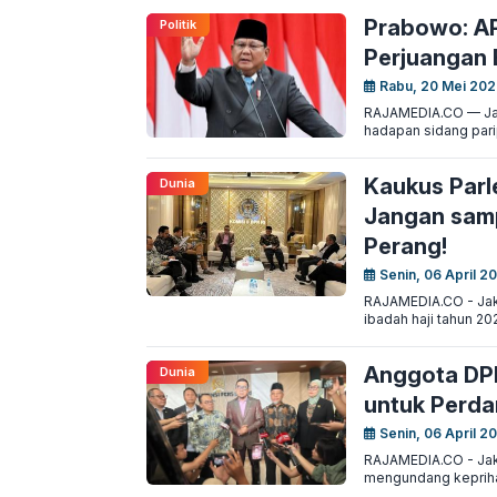
Prabowo: AP
Politik
Perjuangan
Rabu, 20 Mei 202
RAJAMEDIA.CO — Jaka
hadapan sidang pari
Kaukus Parl
Dunia
Jangan samp
Perang!
Senin, 06 April 2
RAJAMEDIA.CO - Jak
ibadah haji tahun 20
Anggota DPR
Dunia
untuk Perda
Senin, 06 April 2
RAJAMEDIA.CO - Jak
mengundang keprihati