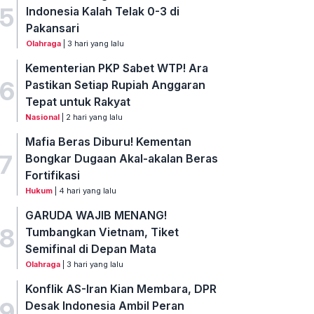
5
Indonesia Kalah Telak 0-3 di
Pakansari
Olahraga
| 3 hari yang lalu
Kementerian PKP Sabet WTP! Ara
6
Pastikan Setiap Rupiah Anggaran
Tepat untuk Rakyat
Nasional
| 2 hari yang lalu
Mafia Beras Diburu! Kementan
7
Bongkar Dugaan Akal-akalan Beras
Fortifikasi
Hukum
| 4 hari yang lalu
GARUDA WAJIB MENANG!
8
Tumbangkan Vietnam, Tiket
Semifinal di Depan Mata
Olahraga
| 3 hari yang lalu
Konflik AS-Iran Kian Membara, DPR
9
Desak Indonesia Ambil Peran