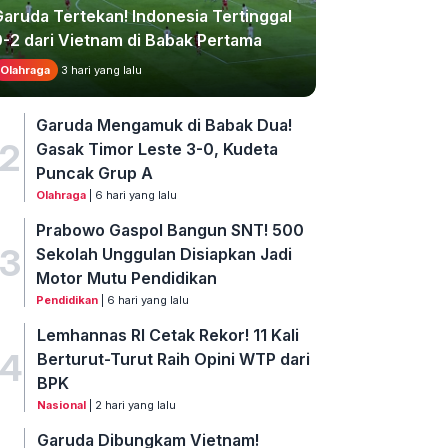
Garuda Tertekan! Indonesia Tertinggal
0-2 dari Vietnam di Babak Pertama
Olahraga
3 hari yang lalu
Garuda Mengamuk di Babak Dua!
2
Gasak Timor Leste 3-0, Kudeta
Puncak Grup A
Olahraga
| 6 hari yang lalu
Prabowo Gaspol Bangun SNT! 500
3
Sekolah Unggulan Disiapkan Jadi
Motor Mutu Pendidikan
Pendidikan
| 6 hari yang lalu
Lemhannas RI Cetak Rekor! 11 Kali
4
Berturut-Turut Raih Opini WTP dari
BPK
Nasional
| 2 hari yang lalu
Garuda Dibungkam Vietnam!