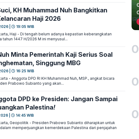
Suci, KH Muhammad Nuh Bangkitkan
elancaran Haji 2026
2026 |
19:05 WIB
rta, Haji - Di tengah belum adanya kepastian keberangkatan
a tahun 1447 H/2026 M ini menyusul...
0
Nuh Minta Pemerintah Kaji Serius Soal
nghematan, Singgung MBG
2026 |
16:25 WIB
0
arta - Anggota DPD RI KH Muhammad Nuh, MSP., angkat bicara
siden Prabowo Subianto yang akan...
gota DPD ke Presiden: Jangan Sampai
uangkan Palestina
!
0
2026 |
14:45 WIB
rta, Geopolitik - Presiden Prabowo Subianto diharapkan untuk
r dalam memperjuangkan kemerdekaan Palestina dari penjajahan