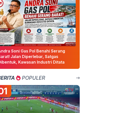
Andra Soni Gas Pol Benahi Serang
arat! Jalan Diperlebar, Satgas
ibentuk, Kawasan Industri Ditata
BERITA
POPULER
01