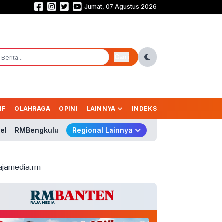
Jumat, 07 Agustus 2026
DPR Desak Evaluasi Total Layanan BPJS! Pasien Harus Dilayani, Bukan Dir
Cari
IF
OLAHRAGA
OPINI
LAINNYA
INDEKS
el
RMBengkulu
Regional Lainnya
ajamedia.rm