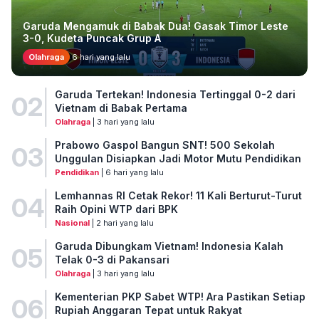
Garuda Mengamuk di Babak Dua! Gasak Timor Leste
3-0, Kudeta Puncak Grup A
Olahraga
6 hari yang lalu
Garuda Tertekan! Indonesia Tertinggal 0-2 dari
02
Vietnam di Babak Pertama
Olahraga
| 3 hari yang lalu
Prabowo Gaspol Bangun SNT! 500 Sekolah
03
Unggulan Disiapkan Jadi Motor Mutu Pendidikan
Pendidikan
| 6 hari yang lalu
Lemhannas RI Cetak Rekor! 11 Kali Berturut-Turut
04
Raih Opini WTP dari BPK
Nasional
| 2 hari yang lalu
Garuda Dibungkam Vietnam! Indonesia Kalah
05
Telak 0-3 di Pakansari
Olahraga
| 3 hari yang lalu
Kementerian PKP Sabet WTP! Ara Pastikan Setiap
06
Rupiah Anggaran Tepat untuk Rakyat