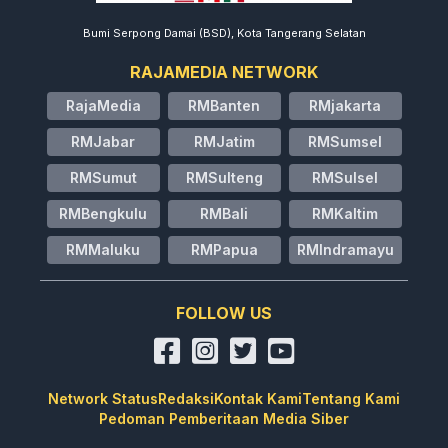
Bumi Serpong Damai (BSD), Kota Tangerang Selatan
RAJAMEDIA NETWORK
RajaMedia
RMBanten
RMjakarta
RMJabar
RMJatim
RMSumsel
RMSumut
RMSulteng
RMSulsel
RMBengkulu
RMBali
RMKaltim
RMMaluku
RMPapua
RMIndramayu
FOLLOW US
Network Status
Redaksi
Kontak Kami
Tentang Kami
Pedoman Pemberitaan Media Siber