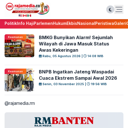
Politik
Info Haji
Parlemen
Hukum
Ekbis
Nasional
Peristiwa
Galeri
BMKG Bunyikan Alarm! Sejumlah
Keamanan
Wilayah di Jawa Masuk Status
Awas Kekeringan
Rabu, 05 Agustus 2026 |
14:08 WIB
BNPB Ingatkan Jateng Waspadai
Keamanan
Cuaca Ekstrem Sampai Awal 2026
Senin, 03 November 2025 |
19:56 WIB
@rajamedia.rm