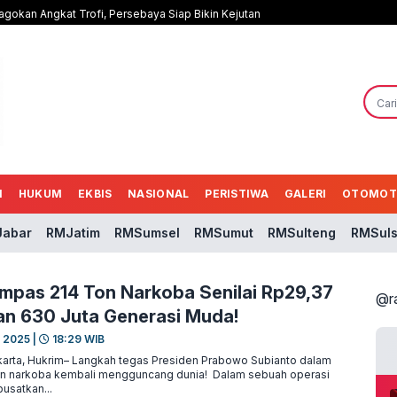
agokan Angkat Trofi, Persebaya Siap Bikin Kejutan
N
HUKUM
EKBIS
NASIONAL
PERISTIWA
GALERI
OTOMOT
abar
RMJatim
RMSumsel
RMSumut
RMSulteng
RMSuls
pas 214 Ton Narkoba Senilai Rp29,37
@r
an 630 Juta Generasi Muda!
 2025 |
18:29 WIB
arta, Hukrim– Langkah tegas Presiden Prabowo Subianto dalam
n narkoba kembali mengguncang dunia! Dalam sebuah operasi
usatkan...