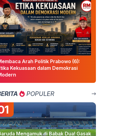
Membaca Arah Politik Prabowo (6):
Etika Kekuasaan dalam Demokrasi
Modern
BERITA
POPULER
01
Garuda Mengamuk di Babak Dua! Gasak