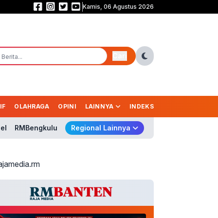
Kamis, 06 Agustus 2026
Membaca Arah Politik Prabowo (6): Etika Kekuasaan dalam Demokrasi Mo
Cari
IF
OLAHRAGA
OPINI
LAINNYA
INDEKS
el
RMBengkulu
Regional Lainnya
ajamedia.rm