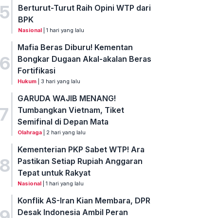
5
Berturut-Turut Raih Opini WTP dari
BPK
Nasional
| 1 hari yang lalu
Mafia Beras Diburu! Kementan
6
Bongkar Dugaan Akal-akalan Beras
Fortifikasi
Hukum
| 3 hari yang lalu
GARUDA WAJIB MENANG!
7
Tumbangkan Vietnam, Tiket
Semifinal di Depan Mata
Olahraga
| 2 hari yang lalu
Kementerian PKP Sabet WTP! Ara
8
Pastikan Setiap Rupiah Anggaran
Tepat untuk Rakyat
Nasional
| 1 hari yang lalu
Konflik AS-Iran Kian Membara, DPR
9
Desak Indonesia Ambil Peran