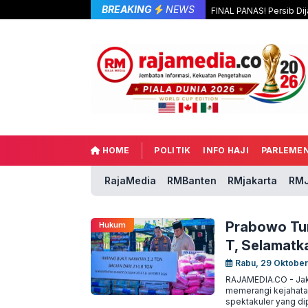
BREAKING
NEWS
FINAL PANAS! Persib Dij
HOME
POLITIK
INFO HAJI
PARLEME
RajaMedia
RMBanten
RMjakarta
RMJ
Prabowo Tum
Hukum
T, Selamatk
Rabu, 29 Oktober
RAJAMEDIA.CO - Jak
memerangi kejahata
spektakuler yang dip