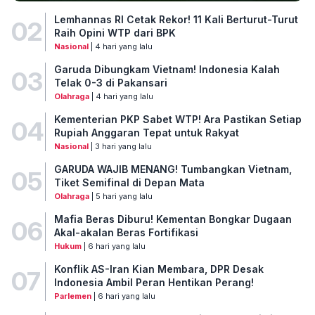
Lemhannas RI Cetak Rekor! 11 Kali Berturut-Turut
02
Raih Opini WTP dari BPK
Nasional
| 4 hari yang lalu
Garuda Dibungkam Vietnam! Indonesia Kalah
03
Telak 0-3 di Pakansari
Olahraga
| 4 hari yang lalu
Kementerian PKP Sabet WTP! Ara Pastikan Setiap
04
Rupiah Anggaran Tepat untuk Rakyat
Nasional
| 3 hari yang lalu
GARUDA WAJIB MENANG! Tumbangkan Vietnam,
05
Tiket Semifinal di Depan Mata
Olahraga
| 5 hari yang lalu
Mafia Beras Diburu! Kementan Bongkar Dugaan
06
Akal-akalan Beras Fortifikasi
Hukum
| 6 hari yang lalu
Konflik AS-Iran Kian Membara, DPR Desak
07
Indonesia Ambil Peran Hentikan Perang!
Parlemen
| 6 hari yang lalu