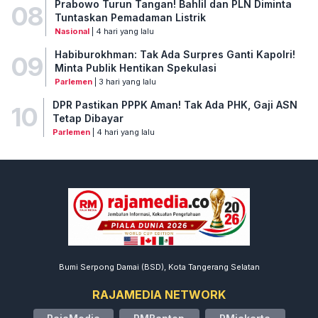
Prabowo Turun Tangan! Bahlil dan PLN Diminta
08
Tuntaskan Pemadaman Listrik
Nasional
| 4 hari yang lalu
Habiburokhman: Tak Ada Surpres Ganti Kapolri!
09
Minta Publik Hentikan Spekulasi
Parlemen
| 3 hari yang lalu
DPR Pastikan PPPK Aman! Tak Ada PHK, Gaji ASN
10
Tetap Dibayar
Parlemen
| 4 hari yang lalu
Bumi Serpong Damai (BSD), Kota Tangerang Selatan
RAJAMEDIA NETWORK