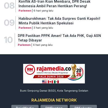
Konflik AS-Iran Kian Membara, DPR Desak
08
Indonesia Ambil Peran Hentikan Perang!
Parlemen
| 6 hari yang lalu
Habiburokhman: Tak Ada Surpres Ganti Kapolri!
09
Minta Publik Hentikan Spekulasi
Parlemen
| 3 hari yang lalu
DPR Pastikan PPPK Aman! Tak Ada PHK, Gaji ASN
10
Tetap Dibayar
Parlemen
| 4 hari yang lalu
Bumi Serpong Damai (BSD), Kota Tangerang Selatan
RAJAMEDIA NETWORK