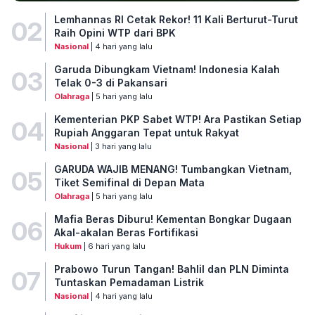
Lemhannas RI Cetak Rekor! 11 Kali Berturut-Turut
02
Raih Opini WTP dari BPK
Nasional
| 4 hari yang lalu
Garuda Dibungkam Vietnam! Indonesia Kalah
03
Telak 0-3 di Pakansari
Olahraga
| 5 hari yang lalu
Kementerian PKP Sabet WTP! Ara Pastikan Setiap
04
Rupiah Anggaran Tepat untuk Rakyat
Nasional
| 3 hari yang lalu
GARUDA WAJIB MENANG! Tumbangkan Vietnam,
05
Tiket Semifinal di Depan Mata
Olahraga
| 5 hari yang lalu
Mafia Beras Diburu! Kementan Bongkar Dugaan
06
Akal-akalan Beras Fortifikasi
Hukum
| 6 hari yang lalu
Prabowo Turun Tangan! Bahlil dan PLN Diminta
07
Tuntaskan Pemadaman Listrik
Nasional
| 4 hari yang lalu