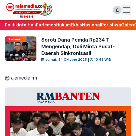
Politik
Info Haji
Parlemen
Hukum
Ekbis
Nasional
Peristiwa
Galeri
Soroti Dana Pemda Rp234 T
Parlemen
Mengendap, Doli Minta Pusat-
Daerah Sinkronisasi!
Jumat, 24 Oktober 2025 |
10:48 WIB
@rajamedia.rm