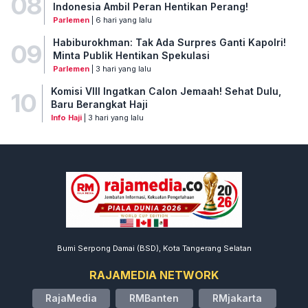
08
Indonesia Ambil Peran Hentikan Perang!
Parlemen
| 6 hari yang lalu
Habiburokhman: Tak Ada Surpres Ganti Kapolri!
09
Minta Publik Hentikan Spekulasi
Parlemen
| 3 hari yang lalu
Komisi VIII Ingatkan Calon Jemaah! Sehat Dulu,
10
Baru Berangkat Haji
Info Haji
| 3 hari yang lalu
Bumi Serpong Damai (BSD), Kota Tangerang Selatan
RAJAMEDIA NETWORK
RajaMedia
RMBanten
RMjakarta