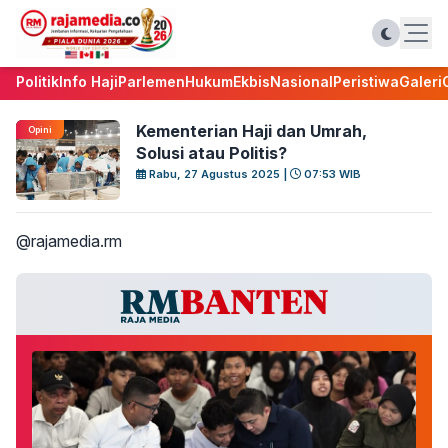
Politik
Info Haji
Parlemen
Hukum
Ekbis
Nasional
Peristiwa
Galeri
Kementerian Haji dan Umrah,
Opini
Solusi atau Politis?
Rabu, 27 Agustus 2025 |
07:53 WIB
@rajamedia.rm