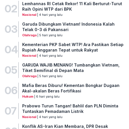
Lemhannas RI Cetak Rekor! 11 Kali Berturut-Turut
02
Raih Opini WTP dari BPK
Nasional
| 4 hari yang lalu
Garuda Dibungkam Vietnam! Indonesia Kalah
03
Telak 0-3 di Pakansari
Olahraga
| 5 hari yang lalu
Kementerian PKP Sabet WTP! Ara Pastikan Setiap
04
Rupiah Anggaran Tepat untuk Rakyat
Nasional
| 4 hari yang lalu
GARUDA WAJIB MENANG! Tumbangkan Vietnam,
05
Tiket Semifinal di Depan Mata
Olahraga
| 5 hari yang lalu
Mafia Beras Diburu! Kementan Bongkar Dugaan
06
Akal-akalan Beras Fortifikasi
Hukum
| 6 hari yang lalu
Prabowo Turun Tangan! Bahlil dan PLN Diminta
07
Tuntaskan Pemadaman Listrik
Nasional
| 4 hari yang lalu
Konflik AS-Iran Kian Membara, DPR Desak