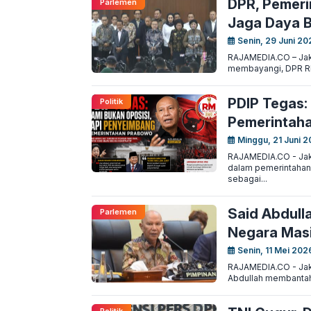
DPR, Pemeri
Parlemen
Jaga Daya B
Senin, 29 Juni 20
RAJAMEDIA.CO – Jak
membayangi, DPR RI,
PDIP Tegas:
Politik
Pemerintah
Minggu, 21 Juni 2
RAJAMEDIA.CO - Jak
dalam pemerintahan 
sebagai...
Said Abdull
Parlemen
Negara Mas
Senin, 11 Mei 202
RAJAMEDIA.CO - Jaka
Abdullah membantah