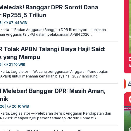
Meledak! Banggar DPR Soroti Dana
Rp255,5 Triliun
6 |
07:44 WIB
arta — Badan Anggaran (Banggar) DPR RI menyoroti lonjakan
an Anggaran (SILPA) dalam pelaksanaan APBN 2026...
 Tolak APBN Talangi Biaya Haji! Said:
tuk yang Mampu
D
6 |
21:10 WIB
arta, Legislator — Wacana penggunaan Anggaran Pendapatan
(APBN) untuk menahan kenaikan biaya haji 2027 langsung...
N Melebar! Banggar DPR: Masih Aman,
nik
026 |
20:10 WIB
arta, Legisalator — Pelebaran defisit Anggaran Pendapatan dan
N) 2026 menjadi 2,85 persen terhadap Produk Domestik...