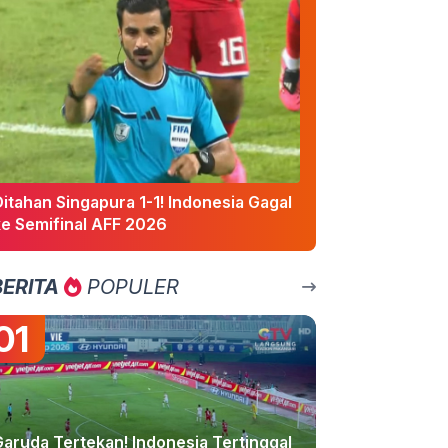
itahan Singapura 1-1! Indonesia Gagal
ke Semifinal AFF 2026
BERITA
POPULER
01
Garuda Tertekan! Indonesia Tertinggal