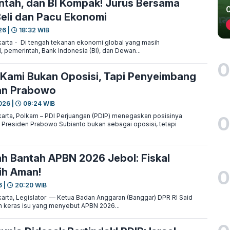
ntah, dan BI Kompak! Jurus Bersama
eli dan Pacu Ekonomi
26 |
18:32 WIB
arta - Di tengah tekanan ekonomi global yang masih
 pemerintah, Bank Indonesia (BI), dan Dewan...
0
 Kami Bukan Oposisi, Tapi Penyeimbang
an Prabowo
026 |
09:24 WIB
arta, Polkam – PDI Perjuangan (PDIP) menegaskan posisinya
0
Presiden Prabowo Subianto bukan sebagai oposisi, tetapi
ah Bantah APBN 2026 Jebol: Fiskal
ih Aman!
0
6 |
20:20 WIB
rta, Legislator — Ketua Badan Anggaran (Banggar) DPR RI Said
 keras isu yang menyebut APBN 2026...