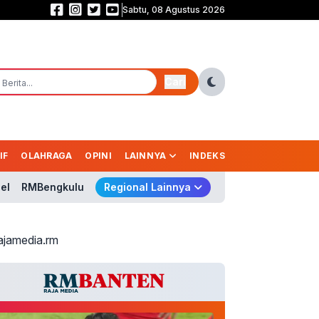
Sabtu, 08 Agustus 2026
Babak Pertama Garuda Masih Buntu! Indonesia Vs Singapura 0-0
Cari
IF
OLAHRAGA
OPINI
LAINNYA
INDEKS
el
RMBengkulu
Regional Lainnya
ajamedia.rm