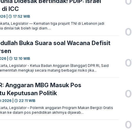
0
unia Didesak Bertindak! PDIP: Israel
 di ICC
026 |
17:52 WIB
ta, Legislator — Kematian tiga prajurit TNI di Lebanon jadi
0
 dinilai tak boleh lagi diam....
bdullah Buka Suara soal Wacana Defisit
rsen
0
026 |
12:10 WIB
rta, Legislator - Ketua Badan Anggaran (Banggar) DPR RI, Said
merintah mengkaji secara matang berbagai risiko jika...
R: Anggaran MBG Masuk Pos
0
tu Keputusan Politik
i 2026 |
22:11 WIB
rta, Legislator – Polemik anggaran Program Makan Bergizi Gratis
an ke dalam pos pendidikan akhirnya dijawab...
0