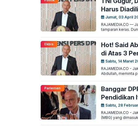
TNI Gugur, D
Politik
Harus Diadili
Jumat, 03 April 2
RAJAMEDIA.CO — Jakar
tamparan keras. Dunia
Hot! Said A
Ekbis
di Atas 3 Pe
Sabtu, 14 Maret 2
RAJAMEDIA.CO - Jaka
Abdullah, meminta pe
Banggar DP
Parlemen
Pendidikan I
Sabtu, 28 Februar
RAJAMEDIA.CO - Jaka
(MBG) yang dimasukk