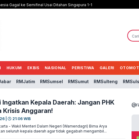
nesia Gagal ke Semifinal Usai Ditahan Singapura 1-1
N
HUKUM
EKBIS
NASIONAL
PERISTIWA
GALERI
OTOMOT
abar
RMJatim
RMSumsel
RMSumut
RMSulteng
RMSuls
Ingatkan Kepala Daerah: Jangan PHK
@r
 Krisis Anggaran!
026 |
21:06 WIB
rta - Wakil Menteri Dalam Negeri (Wamendagri) Bima Arya
an seluruh kepala daerah agar tidak gegabah mengambil...