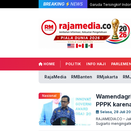
BREAKING
NEWS
Garuda Tersingkir! Indo
HOME
POLITIK
INFO HAJI
PARLEME
RajaMedia
RMBanten
RMjakarta
RMJ
Wamendagri 
Nasional
PPPK karena
Selasa, 28 Juli 2
RAJAMEDIA.CO – Jaka
Sugiarto mengingatk