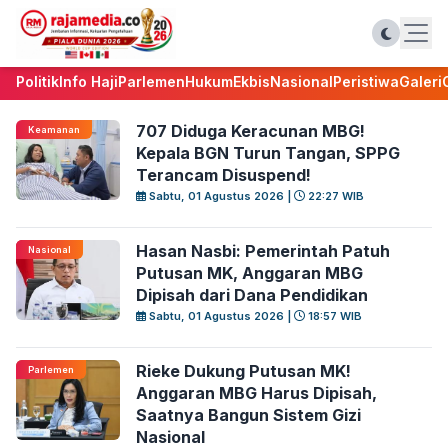
Politik
Info Haji
Parlemen
Hukum
Ekbis
Nasional
Peristiwa
Galeri
707 Diduga Keracunan MBG!
Keamanan
Kepala BGN Turun Tangan, SPPG
Terancam Disuspend!
Sabtu, 01 Agustus 2026 |
22:27 WIB
Hasan Nasbi: Pemerintah Patuh
Nasional
Putusan MK, Anggaran MBG
Dipisah dari Dana Pendidikan
Sabtu, 01 Agustus 2026 |
18:57 WIB
Rieke Dukung Putusan MK!
Parlemen
Anggaran MBG Harus Dipisah,
Saatnya Bangun Sistem Gizi
Nasional