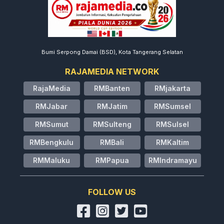
Bumi Serpong Damai (BSD), Kota Tangerang Selatan
RAJAMEDIA NETWORK
RajaMedia
RMBanten
RMjakarta
RMJabar
RMJatim
RMSumsel
RMSumut
RMSulteng
RMSulsel
RMBengkulu
RMBali
RMKaltim
RMMaluku
RMPapua
RMIndramayu
FOLLOW US