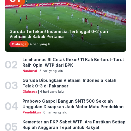
Garuda Tertekan! Indonesia Tertinggal 0-2 dari
Vietnam di Babak Pertama
Olahraga
4 hari yang lalu
Lemhannas RI Cetak Rekor! 11 Kali Berturut-Turut
02
Raih Opini WTP dari BPK
Nasional
| 3 hari yang lalu
Garuda Dibungkam Vietnam! Indonesia Kalah
03
Telak 0-3 di Pakansari
Olahraga
| 4 hari yang lalu
Prabowo Gaspol Bangun SNT! 500 Sekolah
04
Unggulan Disiapkan Jadi Motor Mutu Pendidikan
Pendidikan
| 6 hari yang lalu
Kementerian PKP Sabet WTP! Ara Pastikan Setiap
05
Rupiah Anggaran Tepat untuk Rakyat