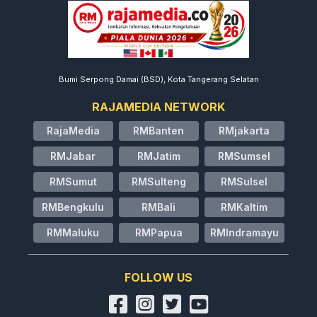
Bumi Serpong Damai (BSD), Kota Tangerang Selatan
RAJAMEDIA NETWORK
RajaMedia
RMBanten
RMjakarta
RMJabar
RMJatim
RMSumsel
RMSumut
RMSulteng
RMSulsel
RMBengkulu
RMBali
RMKaltim
RMMaluku
RMPapua
RMIndramayu
FOLLOW US