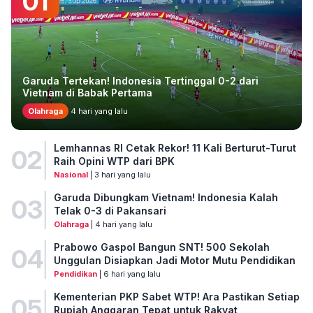
01
Garuda Tertekan! Indonesia Tertinggal 0-2 dari
Vietnam di Babak Pertama
Olahraga
4 hari yang lalu
Lemhannas RI Cetak Rekor! 11 Kali Berturut-Turut
02
Raih Opini WTP dari BPK
Nasional
| 3 hari yang lalu
Garuda Dibungkam Vietnam! Indonesia Kalah
03
Telak 0-3 di Pakansari
Olahraga
| 4 hari yang lalu
Prabowo Gaspol Bangun SNT! 500 Sekolah
04
Unggulan Disiapkan Jadi Motor Mutu Pendidikan
Pendidikan
| 6 hari yang lalu
Kementerian PKP Sabet WTP! Ara Pastikan Setiap
05
Rupiah Anggaran Tepat untuk Rakyat