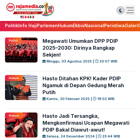
Politik
Info Haji
Parlemen
Hukum
Ekbis
Nasional
Peristiwa
Galeri
Megawati Umumkan DPP PDIP
Politik
2025–2030: Dirinya Rangkap
Sekjen!
Minggu, 03 Agustus 2025 |
20:07 WIB
Hasto Ditahan KPK! Kader PDIP
Hukum
Ngamuk di Depan Gedung Merah
Putih
Kamis, 20 Februari 2025 |
19:02 WIB
Hasto Jadi Tersangka,
Hukum
Mengkonfirmasi Ucapan Megawati
PDIP Bakal Diawut-awut!
Selasa, 24 Desember 2024 |
23:44 WIB