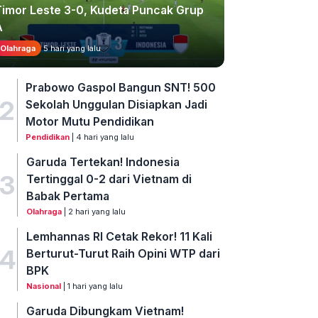
Timor Leste 3-0, Kudeta Puncak Grup
A
Olahraga
5 hari yang lalu
Prabowo Gaspol Bangun SNT! 500
2
Sekolah Unggulan Disiapkan Jadi
Motor Mutu Pendidikan
Pendidikan
| 4 hari yang lalu
Garuda Tertekan! Indonesia
3
Tertinggal 0-2 dari Vietnam di
Babak Pertama
Olahraga
| 2 hari yang lalu
Lemhannas RI Cetak Rekor! 11 Kali
4
Berturut-Turut Raih Opini WTP dari
BPK
Nasional
| 1 hari yang lalu
Garuda Dibungkam Vietnam!