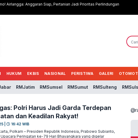
o! Airlangga: Anggaran Siap, Pertanian Jadi Prioritas Perlindungan
N
HUKUM
EKBIS
NASIONAL
PERISTIWA
GALERI
OTOMOT
abar
RMJatim
RMSumsel
RMSumut
RMSulteng
RMSuls
as: Polri Harus Jadi Garda Terdepan
@r
atan dan Keadilan Rakyat!
25 |
16:42 WIB
rta, Polkam – Presiden Republik Indonesia, Prabowo Subianto,
Upacara Peringatan ke-79 Hari Bhayangkara yang digelar