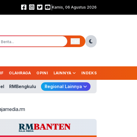
PPATK Bongkar Modus Judi Piala Dunia 2026! Deposit Tembus Rp1 Triliun
Kamis, 06 Agustus 2026
Cari
IF
OLAHRAGA
OPINI
LAINNYA
INDEKS
el
RMBengkulu
Regional Lainnya
ajamedia.rm