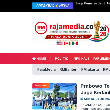
Siaga Kemarau dan El Nin
BREAKING
NEWS
HOME
POLITIK
INFO HAJI
PARLEME
RajaMedia
RMBanten
RMjakarta
RMJ
Prabowo Teg
Nasional
Jaga Kedaul
Selasa, 01 Juli 20
RAJAMEDIA.CO - Jaka
memimpin langsung 