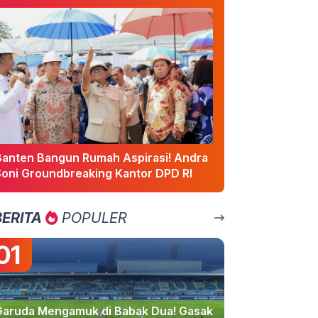
Banten Bangun Rumah Aspirasi! Andra
Soni Groundbreaking Kantor DPD RI
BERITA
POPULER
01
Garuda Mengamuk di Babak Dua! Gasak