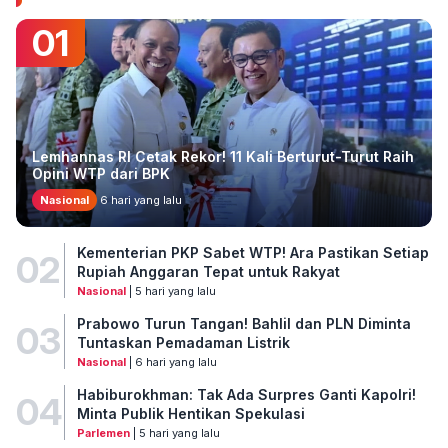
01
Lemhannas RI Cetak Rekor! 11 Kali Berturut-Turut Raih
Opini WTP dari BPK
Nasional
6 hari yang lalu
Kementerian PKP Sabet WTP! Ara Pastikan Setiap
02
Rupiah Anggaran Tepat untuk Rakyat
Nasional
| 5 hari yang lalu
Prabowo Turun Tangan! Bahlil dan PLN Diminta
03
Tuntaskan Pemadaman Listrik
Nasional
| 6 hari yang lalu
Habiburokhman: Tak Ada Surpres Ganti Kapolri!
04
Minta Publik Hentikan Spekulasi
Parlemen
| 5 hari yang lalu