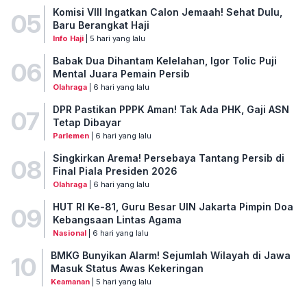
Komisi VIII Ingatkan Calon Jemaah! Sehat Dulu,
05
Baru Berangkat Haji
Info Haji
| 5 hari yang lalu
Babak Dua Dihantam Kelelahan, Igor Tolic Puji
06
Mental Juara Pemain Persib
Olahraga
| 6 hari yang lalu
DPR Pastikan PPPK Aman! Tak Ada PHK, Gaji ASN
07
Tetap Dibayar
Parlemen
| 6 hari yang lalu
Singkirkan Arema! Persebaya Tantang Persib di
08
Final Piala Presiden 2026
Olahraga
| 6 hari yang lalu
HUT RI Ke-81, Guru Besar UIN Jakarta Pimpin Doa
09
Kebangsaan Lintas Agama
Nasional
| 6 hari yang lalu
BMKG Bunyikan Alarm! Sejumlah Wilayah di Jawa
10
Masuk Status Awas Kekeringan
Keamanan
| 5 hari yang lalu