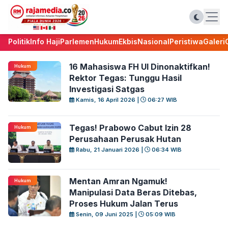
Politik
Info Haji
Parlemen
Hukum
Ekbis
Nasional
Peristiwa
Galeri
16 Mahasiswa FH UI Dinonaktifkan!
Hukum
Rektor Tegas: Tunggu Hasil
Investigasi Satgas
Kamis, 16 April 2026 |
06:27 WIB
Tegas! Prabowo Cabut Izin 28
Hukum
Perusahaan Perusak Hutan
Rabu, 21 Januari 2026 |
06:34 WIB
Mentan Amran Ngamuk!
Hukum
Manipulasi Data Beras Ditebas,
Proses Hukum Jalan Terus
Senin, 09 Juni 2025 |
05:09 WIB