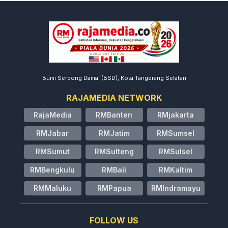
Bumi Serpong Damai (BSD), Kota Tangerang Selatan
RAJAMEDIA NETWORK
RajaMedia
RMBanten
RMjakarta
RMJabar
RMJatim
RMSumsel
RMSumut
RMSulteng
RMSulsel
RMBengkulu
RMBali
RMKaltim
RMMaluku
RMPapua
RMIndramayu
FOLLOW US