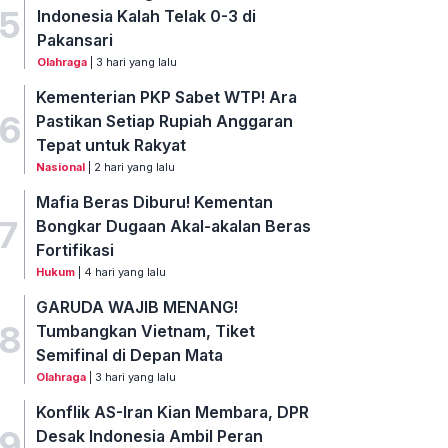
5
Indonesia Kalah Telak 0-3 di
Pakansari
Olahraga
| 3 hari yang lalu
Kementerian PKP Sabet WTP! Ara
6
Pastikan Setiap Rupiah Anggaran
Tepat untuk Rakyat
Nasional
| 2 hari yang lalu
Mafia Beras Diburu! Kementan
7
Bongkar Dugaan Akal-akalan Beras
Fortifikasi
Hukum
| 4 hari yang lalu
GARUDA WAJIB MENANG!
8
Tumbangkan Vietnam, Tiket
Semifinal di Depan Mata
Olahraga
| 3 hari yang lalu
Konflik AS-Iran Kian Membara, DPR
9
Desak Indonesia Ambil Peran