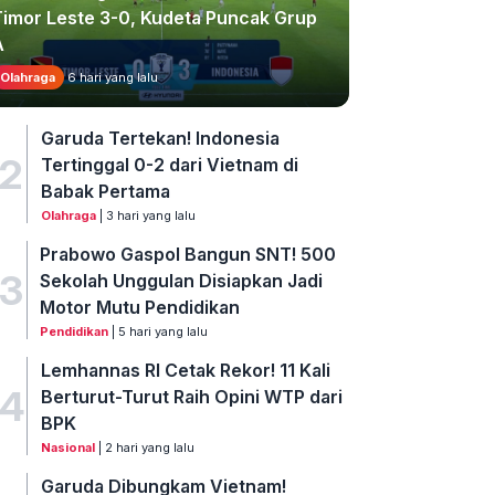
Timor Leste 3-0, Kudeta Puncak Grup
A
Olahraga
6 hari yang lalu
Garuda Tertekan! Indonesia
2
Tertinggal 0-2 dari Vietnam di
Babak Pertama
Olahraga
| 3 hari yang lalu
Prabowo Gaspol Bangun SNT! 500
3
Sekolah Unggulan Disiapkan Jadi
Motor Mutu Pendidikan
Pendidikan
| 5 hari yang lalu
Lemhannas RI Cetak Rekor! 11 Kali
4
Berturut-Turut Raih Opini WTP dari
BPK
Nasional
| 2 hari yang lalu
Garuda Dibungkam Vietnam!