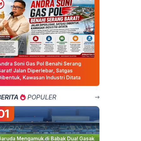
Andra Soni Gas Pol Benahi Serang
arat! Jalan Diperlebar, Satgas
ibentuk, Kawasan Industri Ditata
BERITA
POPULER
01
Garuda Mengamuk di Babak Dua! Gasak