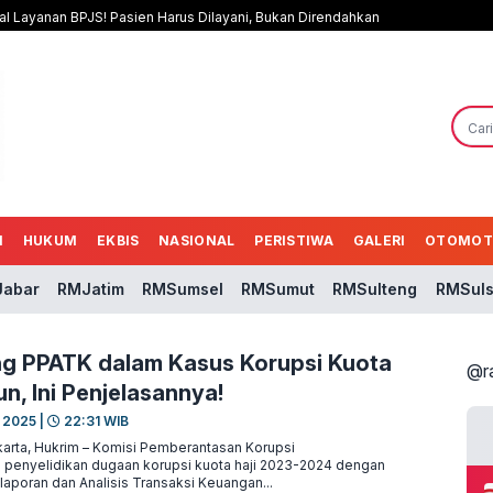
al Layanan BPJS! Pasien Harus Dilayani, Bukan Direndahkan
N
HUKUM
EKBIS
NASIONAL
PERISTIWA
GALERI
OTOMOT
abar
RMJatim
RMSumsel
RMSumut
RMSulteng
RMSuls
g PPATK dalam Kasus Korupsi Kuota
@r
iun, Ini Penjelasannya!
 2025 |
22:31 WIB
arta, Hukrim – Komisi Pemberantasan Korupsi
penyelidikan dugaan korupsi kuota haji 2023-2024 dengan
laporan dan Analisis Transaksi Keuangan...