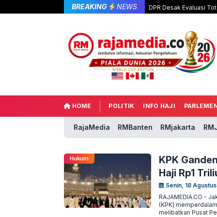
BREAKING
NEWS
DPR Desak Evaluasi Tot
HOME
POLITIK
INFO HAJI
PARLEME
RajaMedia
RMBanten
RMjakarta
RMJ
KPK Ganden
Hukum
Haji Rp1 Tril
Senin, 18 Agustus
RAJAMEDIA.CO - Jak
(KPK) memperdalam 
melibatkan Pusat Pe