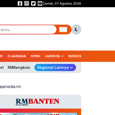
Jumat, 07 Agustus 2026
Persebaya Juara Piala Presiden 2026, Tumbangkan Persib Lewat Adu Pena
Cari
IF
OLAHRAGA
OPINI
LAINNYA
INDEKS
el
RMBengkulu
Regional Lainnya
ajamedia.rm