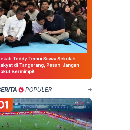
Sekab Teddy Temui Siswa Sekolah
Rakyat di Tangerang, Pesan: Jangan
Takut Bermimpi!
BERITA
POPULER
01