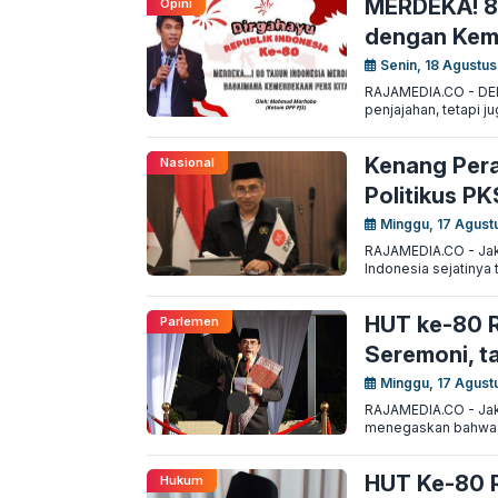
MERDEKA! 8
Opini
dengan Kem
Senin, 18 Agustus
RAJAMEDIA.CO - DEL
penjajahan, tetapi j
Kenang Pera
Nasional
Politikus PK
Minggu, 17 Agust
RAJAMEDIA.CO - Jaka
Indonesia sejatinya
HUT ke-80 R
Parlemen
Seremoni, 
Minggu, 17 Agust
RAJAMEDIA.CO - Jakar
menegaskan bahwa p
HUT Ke-80 R
Hukum