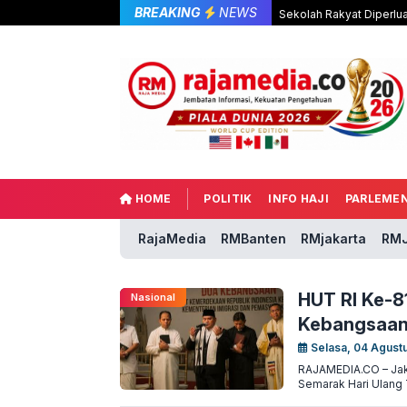
BREAKING
NEWS
Sekolah Rakyat Diperlu
HOME
POLITIK
INFO HAJI
PARLEME
RajaMedia
RMBanten
RMjakarta
RMJ
HUT RI Ke-8
Nasional
Kebangsaan
Selasa, 04 Agust
RAJAMEDIA.CO – Jak
Semarak Hari Ulang 