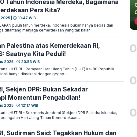
0 Tahun Indonesia Merdeka, Bagaimana
erdekaan Pers Kita?
 2025 |
10:47 WIB
APAN puluh tahun merdeka, Indonesia bukan hanya bebas dari
uga ditantang menjaga kemerdekaan yang tak kalah...
0
n Palestina atas Kemerdekaan RI,
S: Saatnya Kita Peduli!
us 2025 |
20:53 WIB
rta, HUT RI – Perayaan Hari Ulang Tahun (HUT) ke-80 Republik
 tidak hanya dimaknai dengan gegap...
0
I, Sekjen DPR: Bukan Sekadar
tapi Momentum Pengabdian!
us 2025 |
12:17 WIB
0
ta, HUT RI - Sekretaris Jenderal (Sekjen) DPR RI, Indra Iskandar,
eringatan Hari Ulang Tahun Kemerdekaan...
I, Sudirman Said: Tegakkan Hukum dan