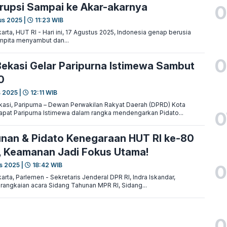
rupsi Sampai ke Akar-akarnya
0
us 2025 |
11:23 WIB
ta, HUT RI - Hari ini, 17 Agustus 2025, Indonesia genap berusia
mpita menyambut dan...
0
ekasi Gelar Paripurna Istimewa Sambut
0
s 2025 |
12:11 WIB
si, Paripurna – Dewan Perwakilan Rakyat Daerah (DPRD) Kota
0
pat Paripurna Istimewa dalam rangka mendengarkan Pidato...
nan & Pidato Kenegaraan HUT RI ke-80
r, Keamanan Jadi Fokus Utama!
0
s 2025 |
18:42 WIB
ta, Parlemen - Sekretaris Jenderal DPR RI, Indra Iskandar,
rangkaian acara Sidang Tahunan MPR RI, Sidang...
0