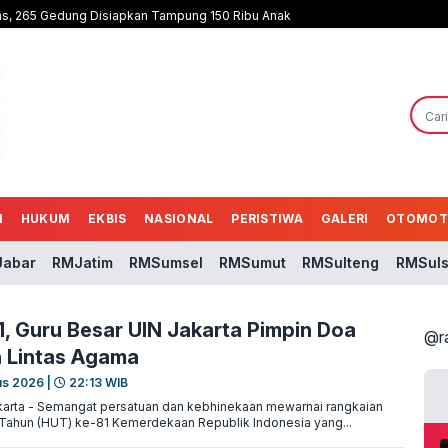
as, 265 Gedung Disiapkan Tampung 150 Ribu Anak
N
HUKUM
EKBIS
NASIONAL
PERISTIWA
GALERI
OTOMOT
abar
RMJatim
RMSumsel
RMSumut
RMSulteng
RMSuls
1, Guru Besar UIN Jakarta Pimpin Doa
@r
 Lintas Agama
us 2026 |
22:13 WIB
arta - Semangat persatuan dan kebhinekaan mewarnai rangkaian
Tahun (HUT) ke-81 Kemerdekaan Republik Indonesia yang...