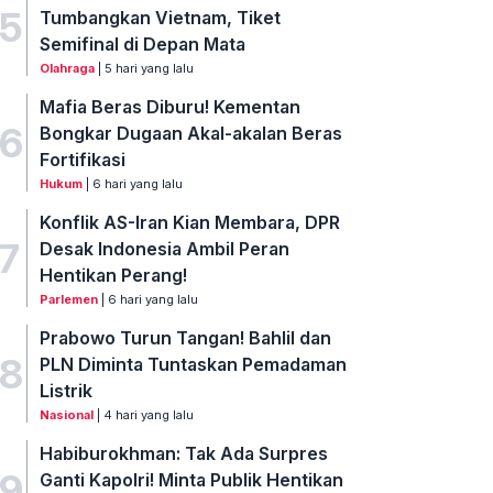
5
Tumbangkan Vietnam, Tiket
Semifinal di Depan Mata
Olahraga
| 5 hari yang lalu
Mafia Beras Diburu! Kementan
6
Bongkar Dugaan Akal-akalan Beras
Fortifikasi
Hukum
| 6 hari yang lalu
Konflik AS-Iran Kian Membara, DPR
7
Desak Indonesia Ambil Peran
Hentikan Perang!
Parlemen
| 6 hari yang lalu
Prabowo Turun Tangan! Bahlil dan
8
PLN Diminta Tuntaskan Pemadaman
Listrik
Nasional
| 4 hari yang lalu
Habiburokhman: Tak Ada Surpres
9
Ganti Kapolri! Minta Publik Hentikan