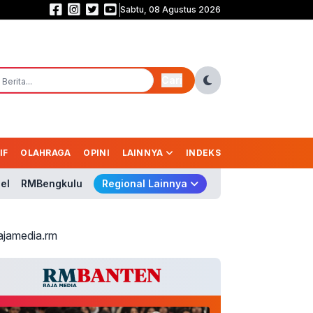
Sabtu, 08 Agustus 2026
Asgar Go Global! Irine Dorong Keahlian Pangkas Rambut Garut Tembus Aust
Cari
IF
OLAHRAGA
OPINI
LAINNYA
INDEKS
el
RMBengkulu
Regional Lainnya
ajamedia.rm