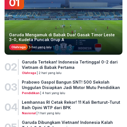
01
Garuda Mengamuk di Babak Dua! Gasak Timor Leste
3-0, Kudeta Puncak Grup A
Olahraga
5 hari yang lalu
Garuda Tertekan! Indonesia Tertinggal 0-2 dari
02
Vietnam di Babak Pertama
Olahraga
| 2 hari yang lalu
Prabowo Gaspol Bangun SNT! 500 Sekolah
03
Unggulan Disiapkan Jadi Motor Mutu Pendidikan
Pendidikan
| 4 hari yang lalu
Lemhannas RI Cetak Rekor! 11 Kali Berturut-Turut
04
Raih Opini WTP dari BPK
Nasional
| 1 hari yang lalu
Garuda Dibungkam Vietnam! Indonesia Kalah