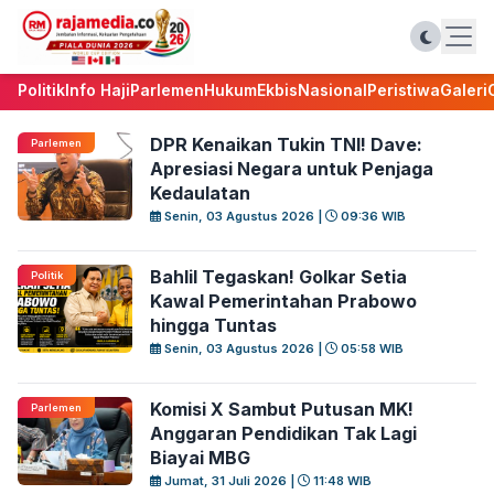
Politik
Info Haji
Parlemen
Hukum
Ekbis
Nasional
Peristiwa
Galeri
DPR Kenaikan Tukin TNI! Dave:
Parlemen
Apresiasi Negara untuk Penjaga
Kedaulatan
Senin, 03 Agustus 2026 |
09:36 WIB
Bahlil Tegaskan! Golkar Setia
Politik
Kawal Pemerintahan Prabowo
hingga Tuntas
Senin, 03 Agustus 2026 |
05:58 WIB
Komisi X Sambut Putusan MK!
Parlemen
Anggaran Pendidikan Tak Lagi
Biayai MBG
Jumat, 31 Juli 2026 |
11:48 WIB