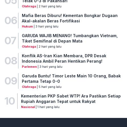
05
Telak 0-3 di Pakansari
Olahraga
| 2 hari yang lalu
Mafia Beras Diburu! Kementan Bongkar Dugaan
06
Akal-akalan Beras Fortifikasi
Hukum
| 3 hari yang lalu
GARUDA WAJIB MENANG! Tumbangkan Vietnam,
07
Tiket Semifinal di Depan Mata
Olahraga
| 2 hari yang lalu
Konflik AS-Iran Kian Membara, DPR Desak
08
Indonesia Ambil Peran Hentikan Perang!
Parlemen
| 3 hari yang lalu
Garuda Buntu! Timor Leste Main 10 Orang, Babak
09
Pertama Tetap 0-0
Olahraga
| 5 hari yang lalu
Kementerian PKP Sabet WTP! Ara Pastikan Setiap
10
Rupiah Anggaran Tepat untuk Rakyat
Nasional
| 1 hari yang lalu