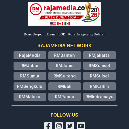
Bumi Serpong Damai (BSD), Kota Tangerang Selatan
RAJAMEDIA NETWORK
RajaMedia
RMBanten
RMjakarta
RMJabar
RMJatim
RMSumsel
RMSumut
RMSulteng
RMSulsel
RMBengkulu
RMBali
RMKaltim
RMMaluku
RMPapua
RMIndramayu
FOLLOW US