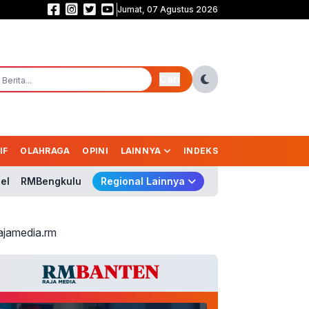
Jumat, 07 Agustus 2026
Babak Pertama Garuda Masih Buntu! Indonesia Vs Singapura 0-0
Cari
IF
OLAHRAGA
OPINI
LAINNYA
INDEKS
el
RMBengkulu
Regional Lainnya
ajamedia.rm