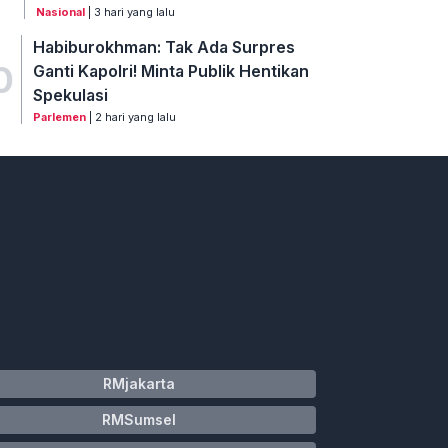
Nasional
| 3 hari yang lalu
Habiburokhman: Tak Ada Surpres
0
Ganti Kapolri! Minta Publik Hentikan
Spekulasi
Parlemen
| 2 hari yang lalu
RMjakarta
RMSumsel