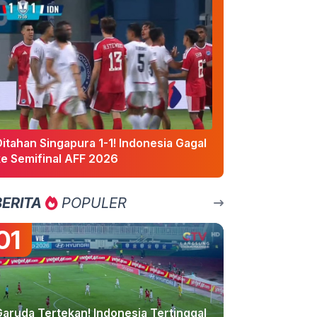
itahan Singapura 1-1! Indonesia Gagal
ke Semifinal AFF 2026
BERITA
POPULER
01
Garuda Tertekan! Indonesia Tertinggal