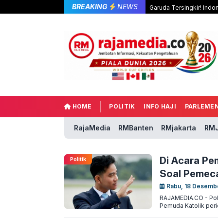
BREAKING
NEWS
Garuda Tersingkir! Indo
HOME
POLITIK
INFO HAJI
PARLEME
RajaMedia
RMBanten
RMjakarta
RMJ
Di Acara Pem
Politik
Soal Pemeca
Rabu, 18 Desemb
RAJAMEDIA.CO - Polk
Pemuda Katolik peri