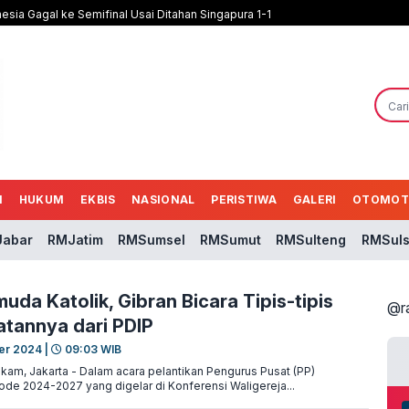
nesia Gagal ke Semifinal Usai Ditahan Singapura 1-1
N
HUKUM
EKBIS
NASIONAL
PERISTIWA
GALERI
OTOMOT
abar
RMJatim
RMSumsel
RMSumut
RMSulteng
RMSuls
uda Katolik, Gibran Bicara Tipis-tipis
@r
tannya dari PDIP
er 2024 |
09:03 WIB
am, Jakarta - Dalam acara pelantikan Pengurus Pusat (PP)
ode 2024-2027 yang digelar di Konferensi Waligereja...