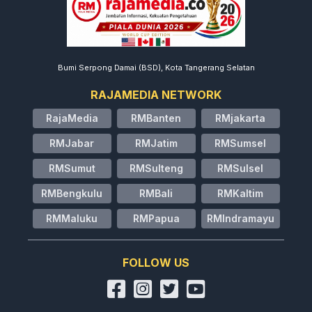
Bumi Serpong Damai (BSD), Kota Tangerang Selatan
RAJAMEDIA NETWORK
RajaMedia
RMBanten
RMjakarta
RMJabar
RMJatim
RMSumsel
RMSumut
RMSulteng
RMSulsel
RMBengkulu
RMBali
RMKaltim
RMMaluku
RMPapua
RMIndramayu
FOLLOW US