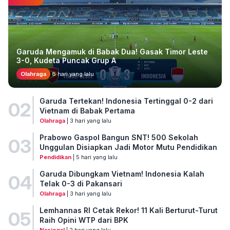
Garuda Mengamuk di Babak Dua! Gasak Timor Leste
3-0, Kudeta Puncak Grup A
Olahraga
6 hari yang lalu
Garuda Tertekan! Indonesia Tertinggal 0-2 dari
02
Vietnam di Babak Pertama
Olahraga
| 3 hari yang lalu
Prabowo Gaspol Bangun SNT! 500 Sekolah
03
Unggulan Disiapkan Jadi Motor Mutu Pendidikan
Pendidikan
| 5 hari yang lalu
Garuda Dibungkam Vietnam! Indonesia Kalah
04
Telak 0-3 di Pakansari
Olahraga
| 3 hari yang lalu
Lemhannas RI Cetak Rekor! 11 Kali Berturut-Turut
05
Raih Opini WTP dari BPK
Nasional
| 2 hari yang lalu