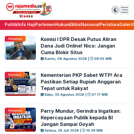
Politik
Info Haji
Parlemen
Hukum
Ekbis
Nasional
Peristiwa
Galeri
Komisi I DPR Desak Putus Aliran
Parlemen
Dana Judi Online! Nico: Jangan
Cuma Blokir Situs
Kamis, 06 Agustus 2026 |
09:05 WIB
Kementerian PKP Sabet WTP! Ara
Nasional
Pastikan Setiap Rupiah Anggaran
Tepat untuk Rakyat
Rabu, 05 Agustus 2026 |
07:17 WIB
Perry Mundur, Gerindra Ingatkan:
Parlemen
Kepercayaan Publik kepada BI
Jangan Sampai Goyah
Selasa, 28 Juli 2026 |
10:29 WIB