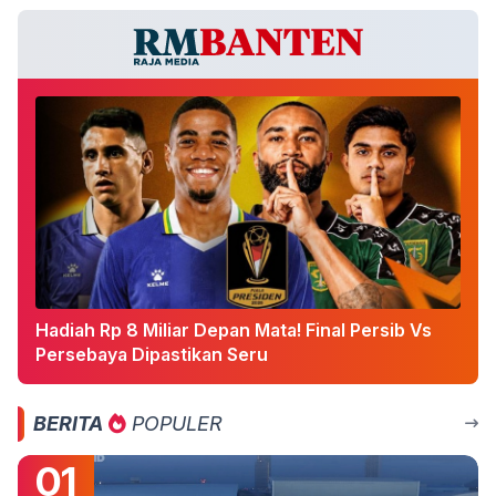
Hadiah Rp 8 Miliar Depan Mata! Final Persib Vs
Persebaya Dipastikan Seru
BERITA
POPULER
01